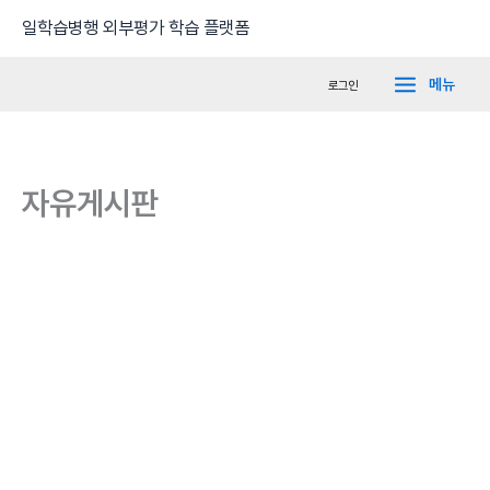
콘
Main
일학습병행 외부평가 학습 플랫폼
텐
Menu
츠
메뉴
로그인
로
건
너
뛰
자유게시판
기