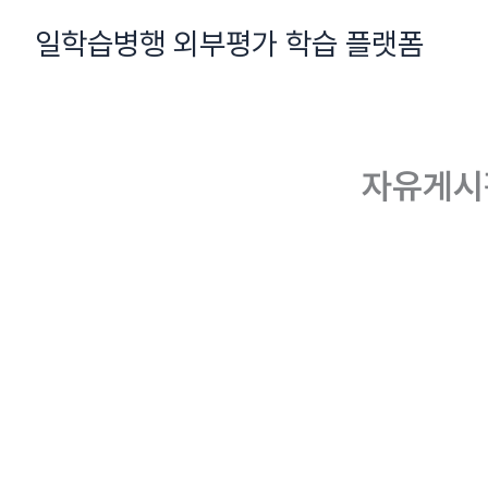
콘
일학습병행 외부평가 학습 플랫폼
텐
츠
로
건
너
자유게시
뛰
기