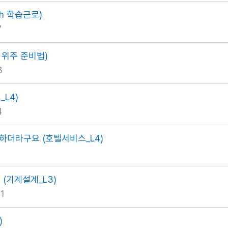
ch 학습근로)
7
 위주 준비법)
3
_L4)
4
요하더라구요 (호텔서비스_L4)
(기계설계_L3)
1
)