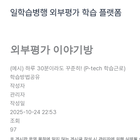
콘
일학습병행 외부평가 학습 플랫폼
텐
츠
로
건
외부평가 이야기방
너
뛰
기
(예시) 하루 30분이라도 꾸준히! (P-tech 학습근로)
학습방법공유
작성자
관리자
작성일
2025-10-24 22:53
조회
97
※ 게시판 운영 목적에 맞지 않는 게시글 작성 시 관리자에 의해 삭제될 