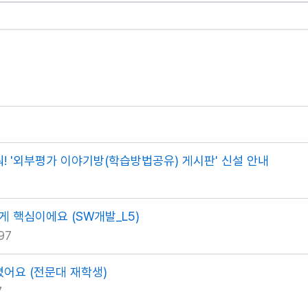
줘! '외부평가 이야기방(학습방법공유) 게시판' 신설 안내
게 핵심이에요 (SW개발_L5)
97
졌어요 (전문대 재학생)
7