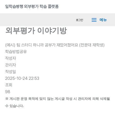
콘
Main
일학습병행 외부평가 학습 플랫폼
텐
Menu
츠
메뉴
로그인
로
외부평가 이야기방
건
너
뛰
(예시) 팀 스터디 하니까 공부가 재밌어졌어요 (전문대 재학생)
기
학습방법공유
작성자
관리자
작성일
2025-10-24 22:53
조회
98
※ 게시판 운영 목적에 맞지 않는 게시글 작성 시 관리자에 의해 삭제될
수 있습니다.