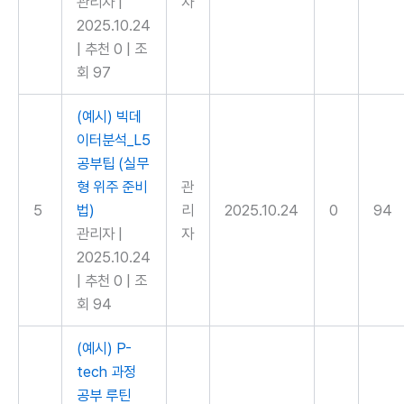
관리자
|
자
2025.10.24
|
추천 0
|
조
회 97
(예시) 빅데
이터분석_L5
공부팁 (실무
형 위주 준비
관
5
법)
리
2025.10.24
0
94
관리자
|
자
2025.10.24
|
추천 0
|
조
회 94
(예시) P-
tech 과정
공부 루틴