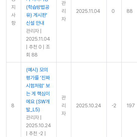
관
지
(학습방법공
리
2025.11.04
0
88
사
유) 게시판'
자
항
신설 안내
관리자
|
2025.11.04
|
추천 0
|
조
회 88
(예시) 모의
평가를 ‘진짜
시험처럼’ 보
는 게 핵심이
관
에요 (SW개
8
리
2025.10.24
-2
197
발_L5)
자
관리자
|
2025.10.24
|
추천 -2
|