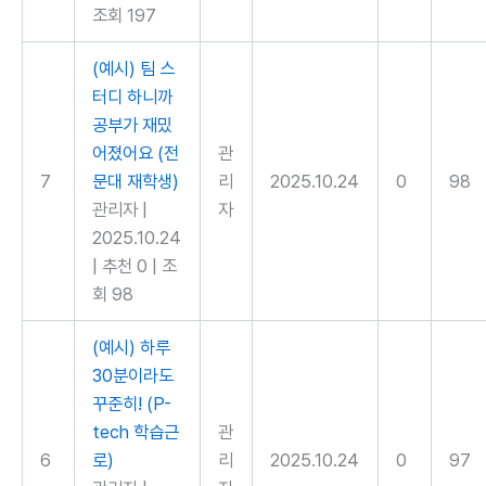
조회 197
(예시) 팀 스
터디 하니까
공부가 재밌
어졌어요 (전
관
7
문대 재학생)
리
2025.10.24
0
98
관리자
|
자
2025.10.24
|
추천 0
|
조
회 98
(예시) 하루
30분이라도
꾸준히! (P-
tech 학습근
관
6
로)
리
2025.10.24
0
97