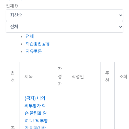
전체 9
전체
학습방법공유
자유토론
작
번
추
제목
성
작성일
조회
호
천
자
(공지) 나의
외부평가 학
습 꿀팁을 알
려줘! '외부평
공
가 이야기방