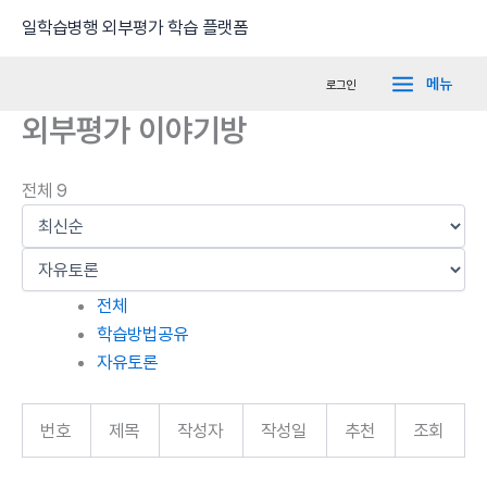
콘
Main
일학습병행 외부평가 학습 플랫폼
텐
Menu
츠
메뉴
로그인
로
외부평가 이야기방
건
너
뛰
전체 9
기
전체
학습방법공유
자유토론
번호
제목
작성자
작성일
추천
조회