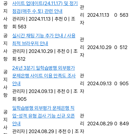
공
사이트 업데이트(24.11.17) 및 정기
관
지
점검(매주 수,토) 관련 안내
리
2024.11.13
0
563
사
관리자
|
2024.11.13
|
추천 0
|
조
자
항
회 563
공
실시간 채팅 기능 추가 안내 / 사용
관
지
최적 브라우저 안내
리
2024.10.29
0
512
사
관리자
|
2024.10.29
|
추천 0
|
조
자
항
회 512
24년 3분기 일학습병행 외부평가
공
문제은행 사이트 이용 만족도 조사
관
지
안내
리
2024.09.13
0
905
사
관리자
|
2024.09.13
|
추천 0
|
조
자
항
회 905
일학습병행 외부평가 문제은행 직
공
업-성격 유형 검사 기능 신규 오픈
관
지
안내
리
2024.08.29
0
849
사
관리자
|
2024.08.29
|
추천 0
|
조
자