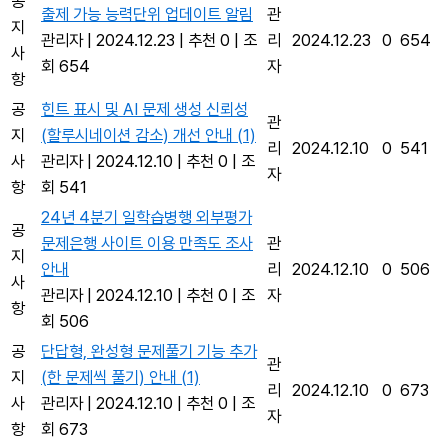
공
출제 가능 능력단위 업데이트 알림
관
지
관리자
|
2024.12.23
|
추천 0
|
조
리
2024.12.23
0
654
사
회 654
자
항
공
힌트 표시 및 AI 문제 생성 신뢰성
관
지
(할루시네이션 감소) 개선 안내
(1)
리
2024.12.10
0
541
사
관리자
|
2024.12.10
|
추천 0
|
조
자
항
회 541
24년 4분기 일학습병행 외부평가
공
문제은행 사이트 이용 만족도 조사
관
지
안내
리
2024.12.10
0
506
사
관리자
|
2024.12.10
|
추천 0
|
조
자
항
회 506
공
단답형, 완성형 문제풀기 기능 추가
관
지
(한 문제씩 풀기) 안내
(1)
리
2024.12.10
0
673
사
관리자
|
2024.12.10
|
추천 0
|
조
자
항
회 673