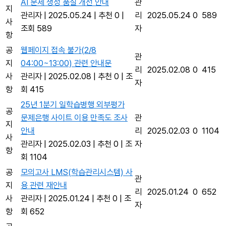
AI 문제 생성 품질 개선 안내
관
지
관리자
|
2025.05.24
|
추천 0
|
리
2025.05.24
0
589
사
조회 589
자
항
공
웹페이지 접속 불가(2/8
관
지
04:00~13:00) 관련 안내문
리
2025.02.08
0
415
사
관리자
|
2025.02.08
|
추천 0
|
조
자
항
회 415
25년 1분기 일학습병행 외부평가
공
문제은행 사이트 이용 만족도 조사
관
지
안내
리
2025.02.03
0
1104
사
관리자
|
2025.02.03
|
추천 0
|
조
자
항
회 1104
공
모의고사 LMS(학습관리시스템) 사
관
지
용 관련 재안내
리
2025.01.24
0
652
사
관리자
|
2025.01.24
|
추천 0
|
조
자
항
회 652