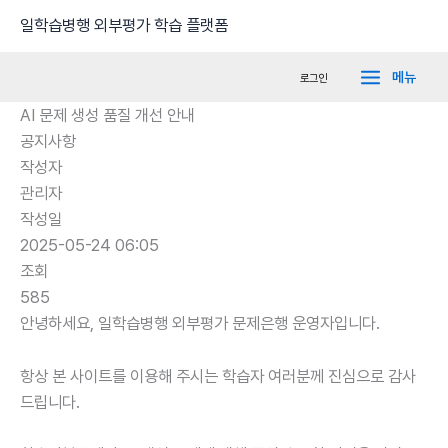
콘
Main
일학습병행 외부평가 학습 플랫폼
텐
Menu
츠
메뉴
로그인
로
AI 문제 생성 품질 개선 안내
건
공지사항
너
작성자
뛰
관리자
기
작성일
2025-05-24 06:05
조회
585
안녕하세요,
일학습병행 외부평가 문제은행 운영자입니다.
항상 본 사이트를 이용해 주시는 학습자 여러분께 진심으로 감사
드립니다.