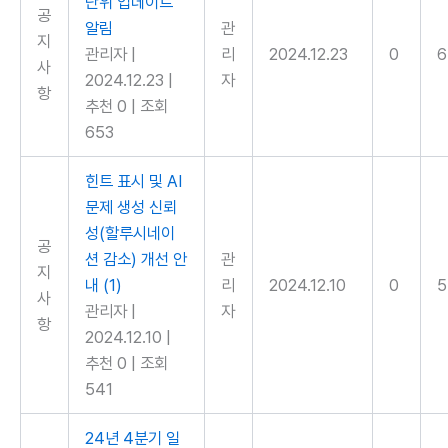
단위 업데이트
공
알림
관
지
관리자
|
리
2024.12.23
0
6
사
2024.12.23
|
자
항
추천 0
|
조회
653
힌트 표시 및 AI
문제 생성 신뢰
성(할루시네이
공
션 감소) 개선 안
관
지
내
(1)
리
2024.12.10
0
5
사
관리자
|
자
항
2024.12.10
|
추천 0
|
조회
541
24년 4분기 일