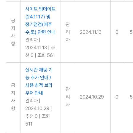
사이트 업데이트
(24.11.17) 및
공
정기점검(매주
관
지
수,토) 관련 안내
리
2024.11.13
0
5
사
관리자
|
자
항
2024.11.13
|
추
천 0
|
조회 561
실시간 채팅 기
능 추가 안내 /
공
사용 최적 브라
관
지
우저 안내
리
2024.10.29
0
5
사
관리자
|
자
항
2024.10.29
|
추천 0
|
조회
511