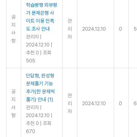
학습병행 외부평
가 문제은행 사
공
이트 이용 만족
관
지
도 조사 안내
리
2024.12.10
0
5
사
관리자
|
자
항
2024.12.10
|
추천 0
|
조회
505
단답형, 완성형
문제풀기 기능
공
추가(한 문제씩
관
지
풀기) 안내
(1)
리
2024.12.10
0
6
사
관리자
|
자
항
2024.12.10
|
추천 0
|
조회
670