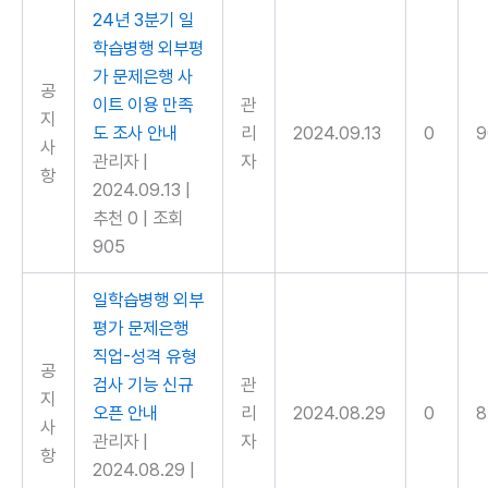
24년 3분기 일
학습병행 외부평
가 문제은행 사
공
이트 이용 만족
관
지
도 조사 안내
리
2024.09.13
0
9
사
관리자
|
자
항
2024.09.13
|
추천 0
|
조회
905
일학습병행 외부
평가 문제은행
직업-성격 유형
공
검사 기능 신규
관
지
오픈 안내
리
2024.08.29
0
사
관리자
|
자
항
2024.08.29
|