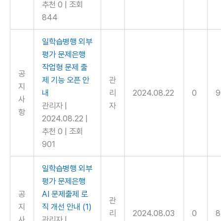
추천 0
|
조회
844
일학습병행 외부
평가 문제은행
작업형 문제 출
공
제 기능 오픈 안
관
지
내
리
2024.08.22
0
9
사
관리자
|
자
항
2024.08.22
|
추천 0
|
조회
901
일학습병행 외부
평가 문제은행
공
AI 문제출제 로
관
지
직 개선 안내
(1)
리
2024.08.03
0
8
사
관리자
|