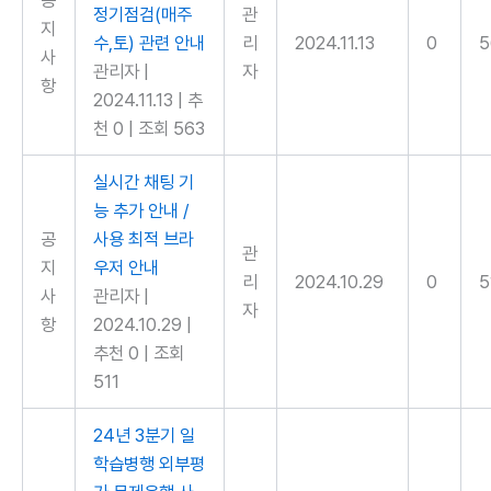
공
정기점검(매주
관
지
수,토) 관련 안내
리
2024.11.13
0
5
사
관리자
|
자
항
2024.11.13
|
추
천 0
|
조회 563
실시간 채팅 기
능 추가 안내 /
공
사용 최적 브라
관
지
우저 안내
리
2024.10.29
0
5
사
관리자
|
자
항
2024.10.29
|
추천 0
|
조회
511
24년 3분기 일
학습병행 외부평