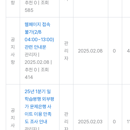
항
추천 0
|
조회
585
웹페이지 접속
불가(2/8
공
04:00~13:00)
관
지
관련 안내문
리
2025.02.08
0
4
사
관리자
|
자
항
2025.02.08
|
추천 0
|
조회
414
25년 1분기 일
학습병행 외부평
가 문제은행 사
공
이트 이용 만족
관
지
도 조사 안내
리
2025.02.03
0
1
사
관리자
|
자