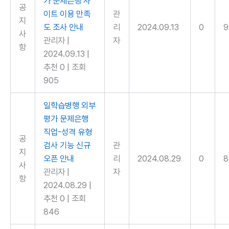
가 문제은행 사
공
이트 이용 만족
관
지
도 조사 안내
리
2024.09.13
0
9
사
관리자
|
자
항
2024.09.13
|
추천 0
|
조회
905
일학습병행 외부
평가 문제은행
직업-성격 유형
공
검사 기능 신규
관
지
오픈 안내
리
2024.08.29
0
8
사
관리자
|
자
항
2024.08.29
|
추천 0
|
조회
846