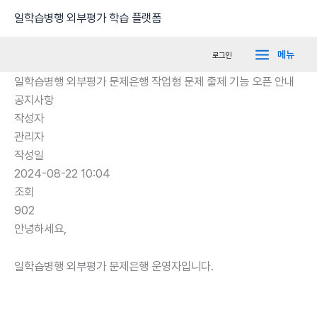
콘
Main
일학습병행 외부평가 학습 플랫폼
텐
Menu
츠
메뉴
로그인
로
일학습병행 외부평가 문제은행 작업형 문제 출제 기능 오픈 안내
건
공지사항
너
작성자
뛰
관리자
기
작성일
2024-08-22 10:04
조회
902
안녕하세요,
일학습병행 외부평가 문제은행 운영자입니다.