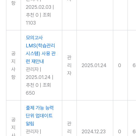
항
2025.02.03
|
추천 0
|
조회
1103
모의고사
LMS(학습관리
공
시스템) 사용 관
관
지
련 재안내
리
2025.01.24
0
6
사
관리자
|
자
항
2025.01.24
|
추천 0
|
조회
650
출제 가능 능력
단위 업데이트
공
알림
관
지
관리자
|
리
2024.12.23
0
6
사