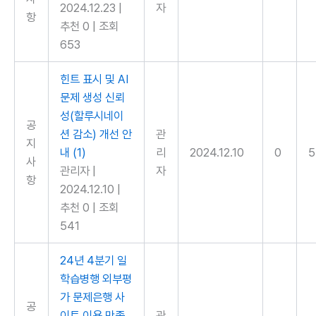
2024.12.23
|
자
항
추천 0
|
조회
653
힌트 표시 및 AI
문제 생성 신뢰
성(할루시네이
공
션 감소) 개선 안
관
지
내
(1)
리
2024.12.10
0
5
사
관리자
|
자
항
2024.12.10
|
추천 0
|
조회
541
24년 4분기 일
학습병행 외부평
가 문제은행 사
공
이트 이용 만족
관