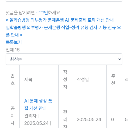
댓글을 남기려면
로그인
하세요.
«
일학습병행 외부평가 문제은행 AI 문제출제 로직 개선 안내
일학습병행 외부평가 문제은행 직업-성격 유형 검사 기능 신규 오
픈 안내
»
목록보기
전체 16
작
번
추
제목
성
작성일
호
천
자
AI 문제 생성 품
공
질 개선 안내
관
지
관리자
|
리
2025.05.24
0
5
사
2025.05.24
|
자