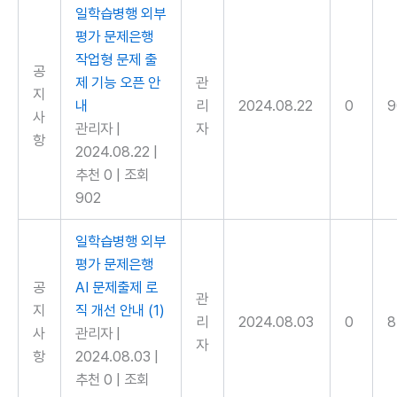
일학습병행 외부
평가 문제은행
작업형 문제 출
공
제 기능 오픈 안
관
지
내
리
2024.08.22
0
9
사
관리자
|
자
항
2024.08.22
|
추천 0
|
조회
902
일학습병행 외부
평가 문제은행
공
AI 문제출제 로
관
지
직 개선 안내
(1)
리
2024.08.03
0
8
사
관리자
|
자
항
2024.08.03
|
추천 0
|
조회