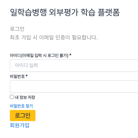
콘
일학습병행 외부평가 학습 플랫폼
텐
츠
로그인
로
최초 가입 시 이메일 인증이 필요합니다.
건
너
뛰
아이디(이메일 입력 시 로그인 불가)
*
기
비밀번호
*
내 정보 저장
비밀번호 찾기
로그인
회원가입