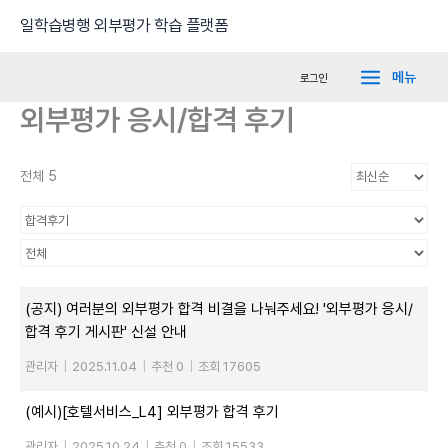
콘
Main
일학습병행 외부평가 학습 플랫폼
텐
Menu
츠
메뉴
로그인
로
외부평가 응시/합격 후기
건
너
뛰
전체 5
기
(공지) 여러분의 외부평가 합격 비결을 나눠주세요! '외부평가 응시/
합격 후기 게시판' 신설 안내
관리자
|
2025.11.04
|
추천 0
|
조회 17605
(예시)[호텔서비스_L4] 외부평가 합격 후기
관리자
|
2025.10.24
|
추천 0
|
조회 15533