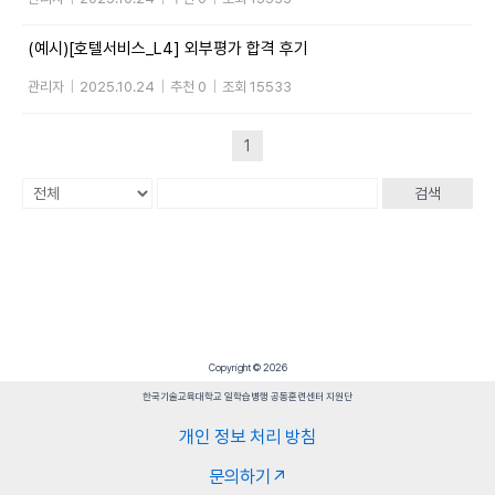
(예시)[호텔서비스_L4] 외부평가 합격 후기
관리자
|
2025.10.24
|
추천 0
|
조회 15533
1
검색
Copyright © 2026
한국기술교육대학교 일학습병행 공동훈련센터 지원단
개인 정보 처리 방침
문의하기↗