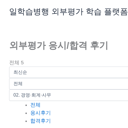
콘
일학습병행 외부평가 학습 플랫폼
텐
츠
로
건
외부평가 응시/합격 후기
너
뛰
기
전체 5
전체
응시후기
합격후기