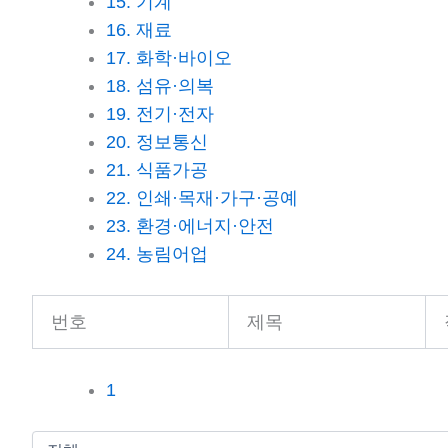
15. 기계
16. 재료
17. 화학·바이오
18. 섬유·의복
19. 전기·전자
20. 정보통신
21. 식품가공
22. 인쇄·목재·가구·공예
23. 환경·에너지·안전
24. 농림어업
번호
제목
1