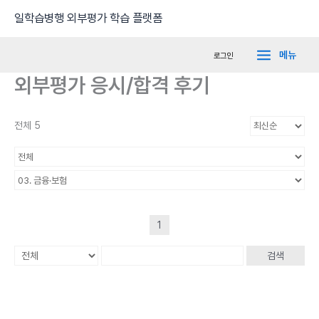
콘
Main
일학습병행 외부평가 학습 플랫폼
텐
Menu
츠
메뉴
로그인
로
외부평가 응시/합격 후기
건
너
뛰
전체 5
기
1
검색