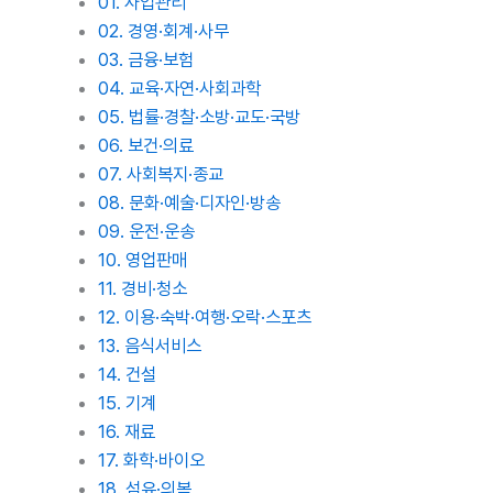
01. 사업관리
02. 경영·회계·사무
03. 금융·보험
04. 교육·자연·사회과학
05. 법률·경찰·소방·교도·국방
06. 보건·의료
07. 사회복지·종교
08. 문화·예술·디자인·방송
09. 운전·운송
10. 영업판매
11. 경비·청소
12. 이용·숙박·여행·오락·스포츠
13. 음식서비스
14. 건설
15. 기계
16. 재료
17. 화학·바이오
18. 섬유·의복