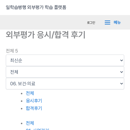
콘
Main
일학습병행 외부평가 학습 플랫폼
텐
Menu
츠
메뉴
로그인
로
외부평가 응시/합격 후기
건
너
뛰
전체 5
기
전체
응시후기
합격후기
전체