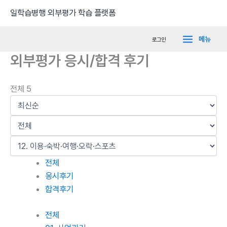
콘
Main
일학습병행 외부평가 학습 플랫폼
텐
Menu
츠
메뉴
로그인
로
외부평가 응시/합격 후기
건
너
뛰
전체 5
기
전체
응시후기
합격후기
전체