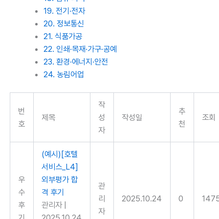
19. 전기·전자
20. 정보통신
21. 식품가공
22. 인쇄·목재·가구·공예
23. 환경·에너지·안전
24. 농림어업
작
번
추
제목
성
작성일
조회
호
천
자
(예시)[호텔
서비스_L4]
우
외부평가 합
관
수
격 후기
리
2025.10.24
0
147
후
관리자
|
자
기
2025.10.24