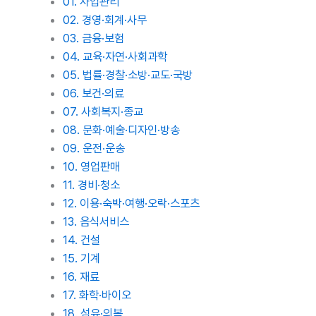
01. 사업관리
02. 경영·회계·사무
03. 금융·보험
04. 교육·자연·사회과학
05. 법률·경찰·소방·교도·국방
06. 보건·의료
07. 사회복지·종교
08. 문화·예술·디자인·방송
09. 운전·운송
10. 영업판매
11. 경비·청소
12. 이용·숙박·여행·오락·스포츠
13. 음식서비스
14. 건설
15. 기계
16. 재료
17. 화학·바이오
18. 섬유·의복