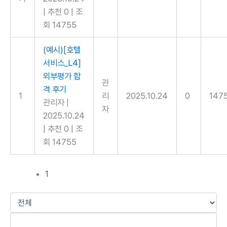
|
추천 0
|
조
회 14755
(예시)[호텔
서비스_L4]
외부평가 합
관
격 후기
1
리
2025.10.24
0
147
관리자
|
자
2025.10.24
|
추천 0
|
조
회 14755
1