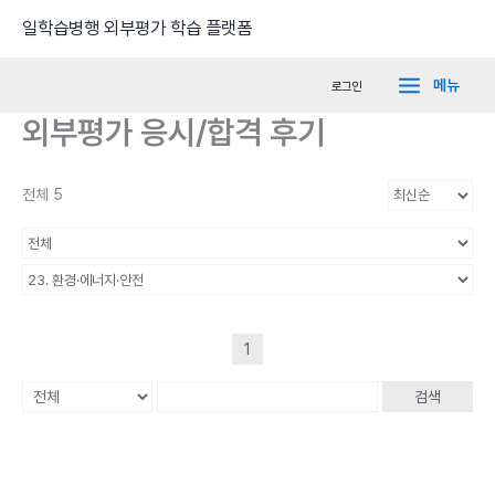
콘
Main
일학습병행 외부평가 학습 플랫폼
텐
Menu
츠
메뉴
로그인
로
외부평가 응시/합격 후기
건
너
뛰
전체 5
기
1
검색