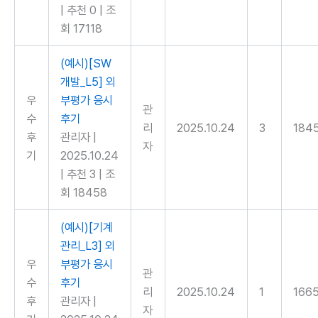
|
추천 0
|
조
회 17118
(예시)[SW
개발_L5] 외
우
부평가 응시
관
수
후기
리
2025.10.24
3
184
후
관리자
|
자
기
2025.10.24
|
추천 3
|
조
회 18458
(예시)[기계
관리_L3] 외
우
부평가 응시
관
수
후기
리
2025.10.24
1
166
후
관리자
|
자