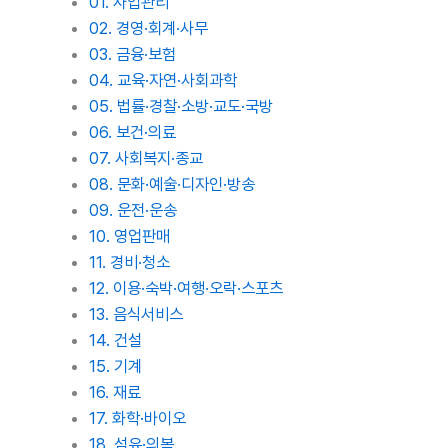
01. 사업관리
02. 경영·회계·사무
03. 금융·보험
04. 교육·자연·사회과학
05. 법률·경찰·소방·교도·국방
06. 보건·의료
07. 사회복지·종교
08. 문화·예술·디자인·방송
09. 운전·운송
10. 영업판매
11. 경비·청소
12. 이용·숙박·여행·오락·스포츠
13. 음식서비스
14. 건설
15. 기계
16. 재료
17. 화학·바이오
18. 섬유·의복