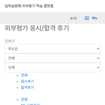
콘
Main
일학습병행 외부평가 학습 플랫폼
텐
Menu
츠
메뉴
로그인
로
외부평가 응시/합격 후기
건
너
뛰
전체 5
기
전체
응시후기
합격후기
전체