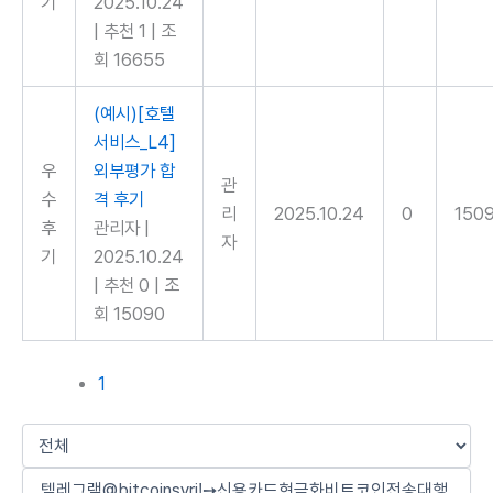
기
2025.10.24
|
추천 1
|
조
회 16655
(예시)[호텔
서비스_L4]
우
외부평가 합
관
수
격 후기
리
2025.10.24
0
150
후
관리자
|
자
기
2025.10.24
|
추천 0
|
조
회 15090
1