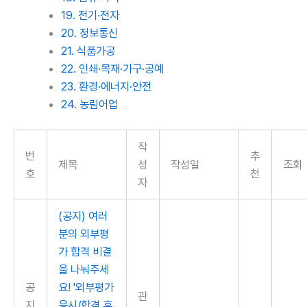
19. 전기·전자
20. 정보통신
21. 식품가공
22. 인쇄·목재·가구·공예
23. 환경·에너지·안전
24. 농림어업
작
번
추
제목
성
작성일
조회
호
천
자
(공지) 여러
분의 외부평
가 합격 비결
을 나눠주세
공
요! '외부평가
관
지
응시/합격 후