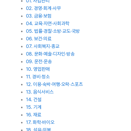
01. 사업관리
02. 경영·회계·사무
03. 금융·보험
04. 교육·자연·사회과학
05. 법률·경찰·소방·교도·국방
06. 보건·의료
07. 사회복지·종교
08. 문화·예술·디자인·방송
09. 운전·운송
10. 영업판매
11. 경비·청소
12. 이용·숙박·여행·오락·스포츠
13. 음식서비스
14. 건설
15. 기계
16. 재료
17. 화학·바이오
18. 섬유·의복