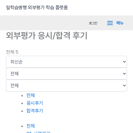
콘
Main
일학습병행 외부평가 학습 플랫폼
텐
Menu
츠
메뉴
로그인
로
외부평가 응시/합격 후기
건
너
뛰
전체 5
기
전체
응시후기
합격후기
전체