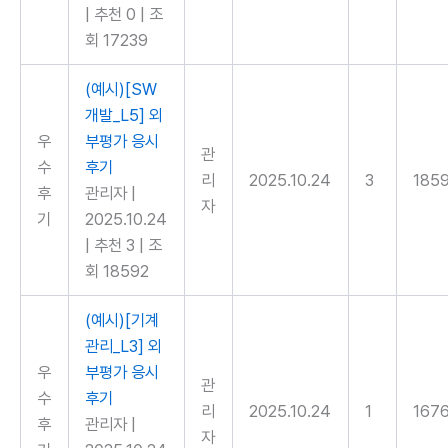
|
추천 0
|
조
회 17239
(예시)[SW
개발_L5] 외
우
부평가 응시
관
수
후기
리
2025.10.24
3
185
후
관리자
|
자
기
2025.10.24
|
추천 3
|
조
회 18592
(예시)[기계
관리_L3] 외
우
부평가 응시
관
수
후기
리
2025.10.24
1
167
후
관리자
|
자