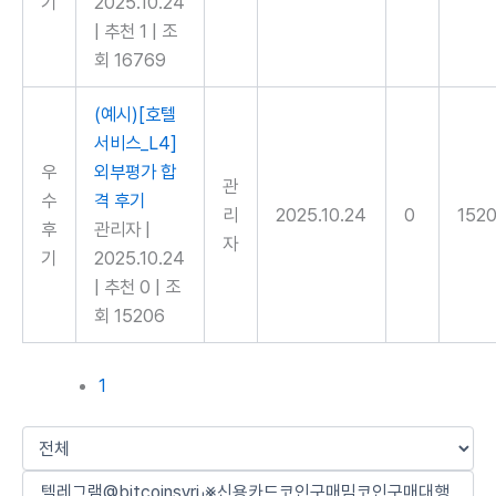
기
2025.10.24
|
추천 1
|
조
회 16769
(예시)[호텔
서비스_L4]
우
외부평가 합
관
수
격 후기
리
2025.10.24
0
152
후
관리자
|
자
기
2025.10.24
|
추천 0
|
조
회 15206
1