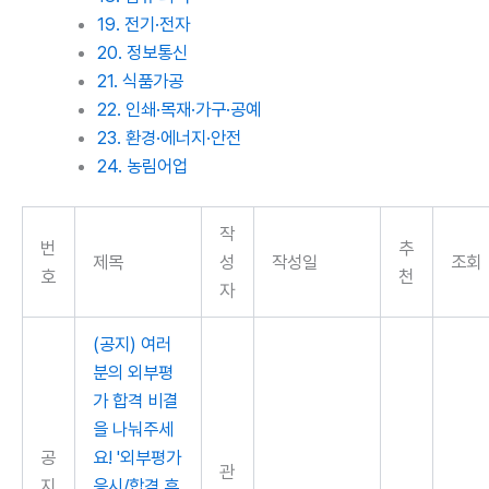
19. 전기·전자
20. 정보통신
21. 식품가공
22. 인쇄·목재·가구·공예
23. 환경·에너지·안전
24. 농림어업
작
번
추
제목
성
작성일
조회
호
천
자
(공지) 여러
분의 외부평
가 합격 비결
을 나눠주세
공
요! '외부평가
관
지
응시/합격 후