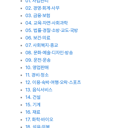
01. 사업관리
02. 경영·회계·사무
03. 금융·보험
04. 교육·자연·사회과학
05. 법률·경찰·소방·교도·국방
06. 보건·의료
07. 사회복지·종교
08. 문화·예술·디자인·방송
09. 운전·운송
10. 영업판매
11. 경비·청소
12. 이용·숙박·여행·오락·스포츠
13. 음식서비스
14. 건설
15. 기계
16. 재료
17. 화학·바이오
18. 섬유·의복