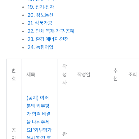
19. 전기·전자
20. 정보통신
21. 식품가공
22. 인쇄·목재·가구·공예
23. 환경·에너지·안전
24. 농림어업
작
번
추
제목
성
작성일
조회
호
천
자
(공지) 여러
분의 외부평
가 합격 비결
을 나눠주세
공
요! '외부평가
관
지
응시/합격 후