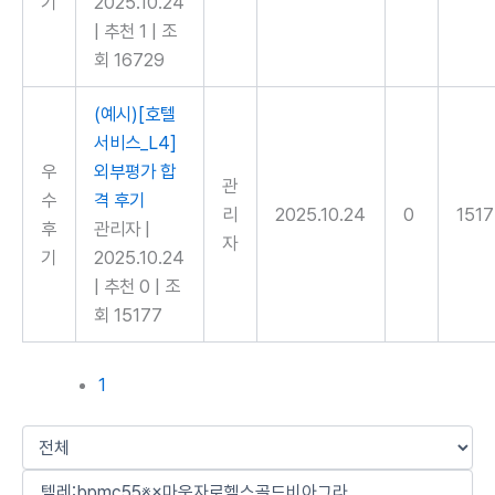
기
2025.10.24
|
추천 1
|
조
회 16729
(예시)[호텔
서비스_L4]
우
외부평가 합
관
수
격 후기
리
2025.10.24
0
151
후
관리자
|
자
기
2025.10.24
|
추천 0
|
조
회 15177
1