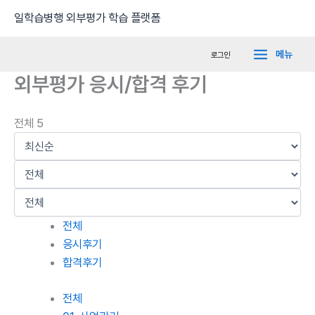
콘
Main
일학습병행 외부평가 학습 플랫폼
텐
Menu
츠
메뉴
로그인
로
외부평가 응시/합격 후기
건
너
뛰
전체 5
기
전체
응시후기
합격후기
전체