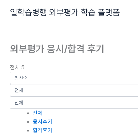
콘
일학습병행 외부평가 학습 플랫폼
텐
츠
로
건
외부평가 응시/합격 후기
너
뛰
기
전체 5
전체
응시후기
합격후기