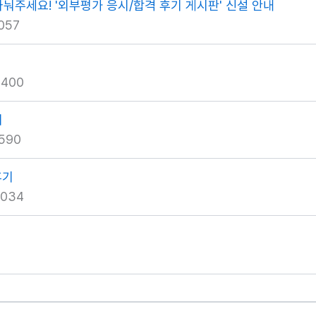
나눠주세요! '외부평가 응시/합격 후기 게시판' 신설 안내
057
8400
기
590
후기
5034