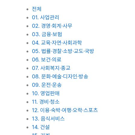
전체
01. 사업관리
02. 경영·회계·사무
03. 금융·보험
04. 교육·자연·사회과학
05. 법률·경찰·소방·교도·국방
06. 보건·의료
07. 사회복지·종교
08. 문화·예술·디자인·방송
09. 운전·운송
10. 영업판매
11. 경비·청소
12. 이용·숙박·여행·오락·스포츠
13. 음식서비스
14. 건설