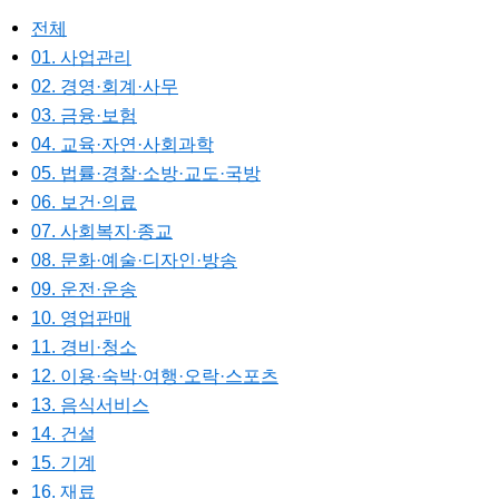
전체
01. 사업관리
02. 경영·회계·사무
03. 금융·보험
04. 교육·자연·사회과학
05. 법률·경찰·소방·교도·국방
06. 보건·의료
07. 사회복지·종교
08. 문화·예술·디자인·방송
09. 운전·운송
10. 영업판매
11. 경비·청소
12. 이용·숙박·여행·오락·스포츠
13. 음식서비스
14. 건설
15. 기계
16. 재료