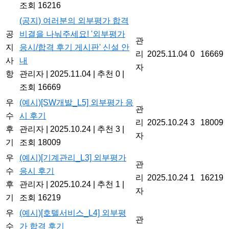
조회 16216
(공지) 여러분의 외부평가 합격
공
비결을 나눠주세요! '외부평가
관
지
응시/합격 후기 게시판' 신설 안
리
2025.11.04
0
16669
사
내
자
항
관리자
|
2025.11.04
|
추천 0
|
조회 16669
우
(예시)[SW개발_L5] 외부평가 응
관
수
시 후기
리
2025.10.24
3
18009
후
관리자
|
2025.10.24
|
추천 3
|
자
기
조회 18009
우
(예시)[기계관리_L3] 외부평가
관
수
응시 후기
리
2025.10.24
1
16219
후
관리자
|
2025.10.24
|
추천 1
|
자
기
조회 16219
우
(예시)[호텔서비스_L4] 외부평
관
수
가 합격 후기