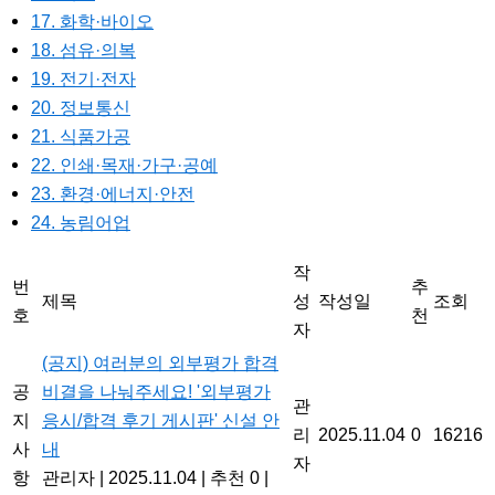
17. 화학·바이오
18. 섬유·의복
19. 전기·전자
20. 정보통신
21. 식품가공
22. 인쇄·목재·가구·공예
23. 환경·에너지·안전
24. 농림어업
작
번
추
제목
성
작성일
조회
호
천
자
(공지) 여러분의 외부평가 합격
공
비결을 나눠주세요! '외부평가
관
지
응시/합격 후기 게시판' 신설 안
리
2025.11.04
0
16216
사
내
자
항
관리자
|
2025.11.04
|
추천 0
|