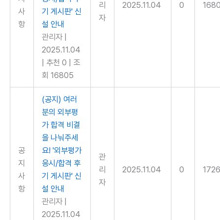
리
2025.11.04
0
168
사
기 게시판' 신
자
항
설 안내
관리자
|
2025.11.04
|
추천 0
|
조
회 16805
(공지) 여러
분의 외부평
가 합격 비결
을 나눠주세
공
요! '외부평가
관
지
응시/합격 후
리
2025.11.04
0
172
사
기 게시판' 신
자
항
설 안내
관리자
|
2025.11.04