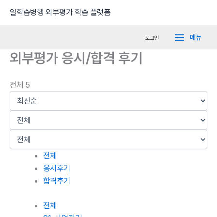
콘
Main
일학습병행 외부평가 학습 플랫폼
텐
Menu
츠
메뉴
로그인
로
외부평가 응시/합격 후기
건
너
뛰
전체 5
기
전체
응시후기
합격후기
전체