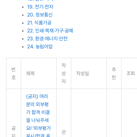
19. 전기·전자
20. 정보통신
21. 식품가공
22. 인쇄·목재·가구·공예
23. 환경·에너지·안전
24. 농림어업
작
번
추
제목
성
작성일
조회
호
천
자
(공지) 여러
분의 외부평
가 합격 비결
을 나눠주세
공
요! '외부평가
관
지
응시/합격 후