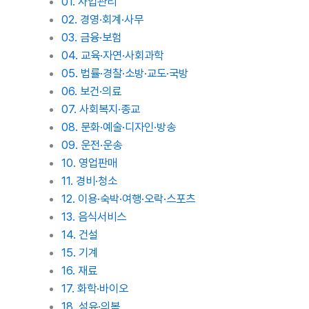
01. 사업관리
02. 경영·회계·사무
03. 금융·보험
04. 교육·자연·사회과학
05. 법률·경찰·소방·교도·국방
06. 보건·의료
07. 사회복지·종교
08. 문화·예술·디자인·방송
09. 운전·운송
10. 영업판매
11. 경비·청소
12. 이용·숙박·여행·오락·스포츠
13. 음식서비스
14. 건설
15. 기계
16. 재료
17. 화학·바이오
18. 섬유·의복