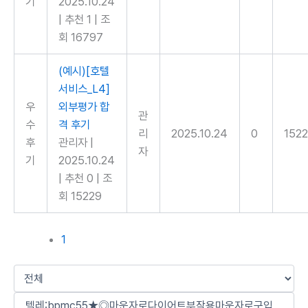
기
2025.10.24
|
추천 1
|
조
회 16797
(예시)[호텔
서비스_L4]
우
외부평가 합
관
수
격 후기
리
2025.10.24
0
152
후
관리자
|
자
기
2025.10.24
|
추천 0
|
조
회 15229
1