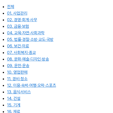
전체
01. 사업관리
02. 경영·회계·사무
03. 금융·보험
04. 교육·자연·사회과학
05. 법률·경찰·소방·교도·국방
06. 보건·의료
07. 사회복지·종교
08. 문화·예술·디자인·방송
09. 운전·운송
10. 영업판매
11. 경비·청소
12. 이용·숙박·여행·오락·스포츠
13. 음식서비스
14. 건설
15. 기계
16. 재료