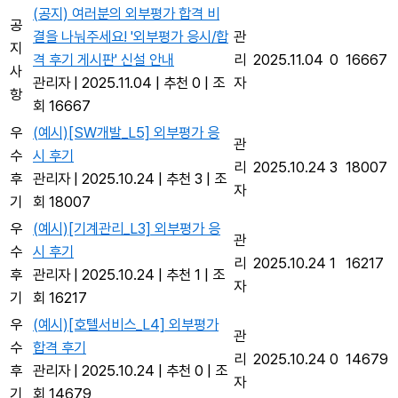
(공지) 여러분의 외부평가 합격 비
공
결을 나눠주세요! '외부평가 응시/합
관
지
격 후기 게시판' 신설 안내
리
2025.11.04
0
16667
사
관리자
|
2025.11.04
|
추천 0
|
조
자
항
회 16667
우
(예시)[SW개발_L5] 외부평가 응
관
수
시 후기
리
2025.10.24
3
18007
후
관리자
|
2025.10.24
|
추천 3
|
조
자
기
회 18007
우
(예시)[기계관리_L3] 외부평가 응
관
수
시 후기
리
2025.10.24
1
16217
후
관리자
|
2025.10.24
|
추천 1
|
조
자
기
회 16217
우
(예시)[호텔서비스_L4] 외부평가
관
수
합격 후기
리
2025.10.24
0
14679
후
관리자
|
2025.10.24
|
추천 0
|
조
자
기
회 14679