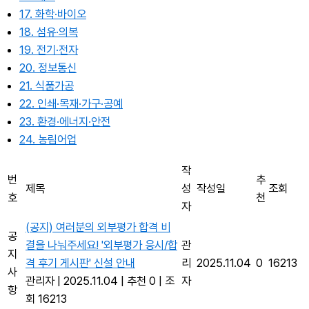
17. 화학·바이오
18. 섬유·의복
19. 전기·전자
20. 정보통신
21. 식품가공
22. 인쇄·목재·가구·공예
23. 환경·에너지·안전
24. 농림어업
작
번
추
제목
성
작성일
조회
호
천
자
(공지) 여러분의 외부평가 합격 비
공
결을 나눠주세요! '외부평가 응시/합
관
지
격 후기 게시판' 신설 안내
리
2025.11.04
0
16213
사
관리자
|
2025.11.04
|
추천 0
|
조
자
항
회 16213