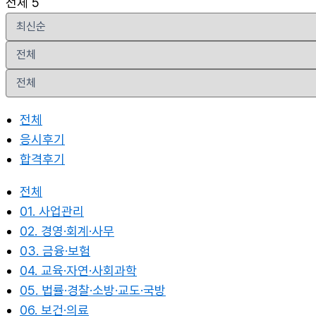
전체 5
전체
응시후기
합격후기
전체
01. 사업관리
02. 경영·회계·사무
03. 금융·보험
04. 교육·자연·사회과학
05. 법률·경찰·소방·교도·국방
06. 보건·의료