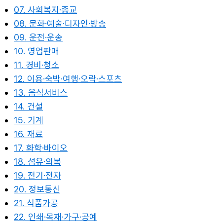
07. 사회복지·종교
08. 문화·예술·디자인·방송
09. 운전·운송
10. 영업판매
11. 경비·청소
12. 이용·숙박·여행·오락·스포츠
13. 음식서비스
14. 건설
15. 기계
16. 재료
17. 화학·바이오
18. 섬유·의복
19. 전기·전자
20. 정보통신
21. 식품가공
22. 인쇄·목재·가구·공예