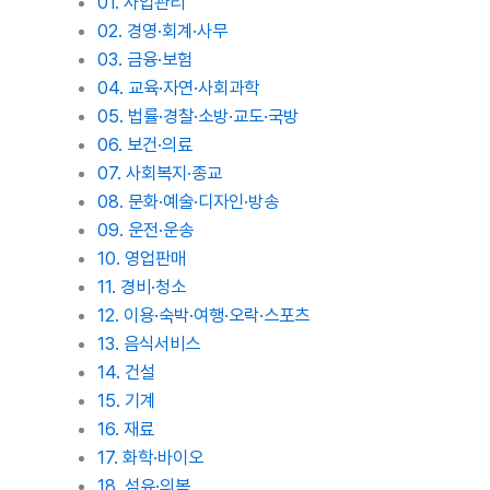
01. 사업관리
02. 경영·회계·사무
03. 금융·보험
04. 교육·자연·사회과학
05. 법률·경찰·소방·교도·국방
06. 보건·의료
07. 사회복지·종교
08. 문화·예술·디자인·방송
09. 운전·운송
10. 영업판매
11. 경비·청소
12. 이용·숙박·여행·오락·스포츠
13. 음식서비스
14. 건설
15. 기계
16. 재료
17. 화학·바이오
18. 섬유·의복