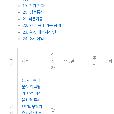
19. 전기·전자
20. 정보통신
21. 식품가공
22. 인쇄·목재·가구·공예
23. 환경·에너지·안전
24. 농림어업
작
번
추
제목
성
작성일
조회
호
천
자
(공지) 여러
분의 외부평
가 합격 비결
을 나눠주세
공
요! '외부평가
관
지
응시/합격 후