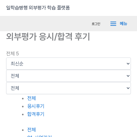
콘
Main
일학습병행 외부평가 학습 플랫폼
텐
Menu
츠
메뉴
로그인
로
외부평가 응시/합격 후기
건
너
뛰
전체 5
기
전체
응시후기
합격후기
전체