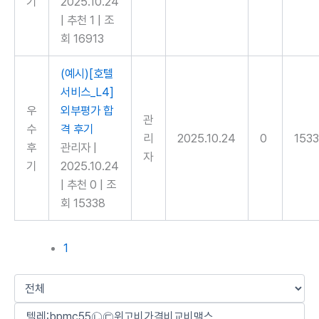
기
2025.10.24
|
추천 1
|
조
회 16913
(예시)[호텔
서비스_L4]
우
외부평가 합
관
수
격 후기
리
2025.10.24
0
153
후
관리자
|
자
기
2025.10.24
|
추천 0
|
조
회 15338
1