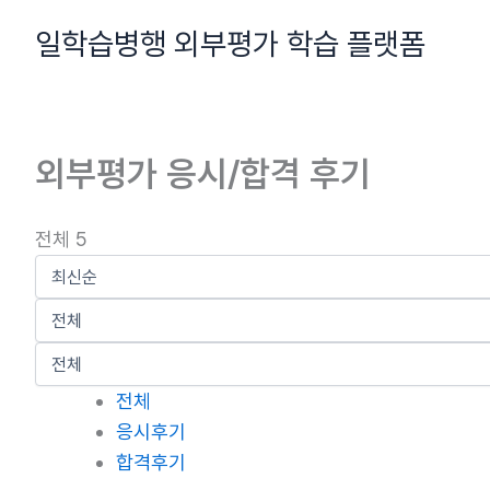
콘
일학습병행 외부평가 학습 플랫폼
텐
츠
로
건
외부평가 응시/합격 후기
너
뛰
기
전체 5
전체
응시후기
합격후기