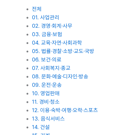
전체
01. 사업관리
02. 경영·회계·사무
03. 금융·보험
04. 교육·자연·사회과학
05. 법률·경찰·소방·교도·국방
06. 보건·의료
07. 사회복지·종교
08. 문화·예술·디자인·방송
09. 운전·운송
10. 영업판매
11. 경비·청소
12. 이용·숙박·여행·오락·스포츠
13. 음식서비스
14. 건설