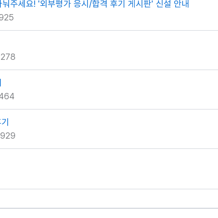
나눠주세요! '외부평가 응시/합격 후기 게시판' 신설 안내
925
278
기
464
후기
929