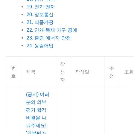
19. 전기·전자
20. 정보통신
21. 식품가공
22. 인쇄·목재·가구·공예
23. 환경·에너지·안전
24. 농림어업
작
번
추
제목
성
작성일
조회
호
천
자
(공지) 여러
분의 외부
평가 합격
비결을 나
눠주세요!
'외부평가