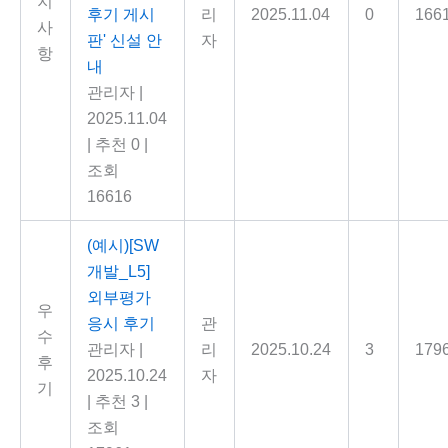
지
후기 게시
리
2025.11.04
0
166
사
판' 신설 안
자
항
내
관리자
|
2025.11.04
|
추천 0
|
조회
16616
(예시)[SW
개발_L5]
외부평가
우
응시 후기
관
수
관리자
|
리
2025.10.24
3
179
후
2025.10.24
자
기
|
추천 3
|
조회