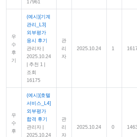
17961
(예시)[기계
관리_L3]
외부평가
우
응시 후기
관
수
관리자
|
리
2025.10.24
1
161
후
2025.10.24
자
기
|
추천 1
|
조회
16175
(예시)[호텔
서비스_L4]
외부평가
우
합격 후기
관
수
관리자
|
리
2025.10.24
0
146
후
2025.10.24
자