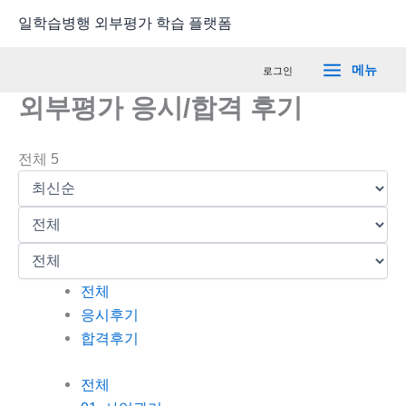
콘
Main
일학습병행 외부평가 학습 플랫폼
텐
Menu
츠
메뉴
로그인
로
외부평가 응시/합격 후기
건
너
뛰
전체 5
기
전체
응시후기
합격후기
전체