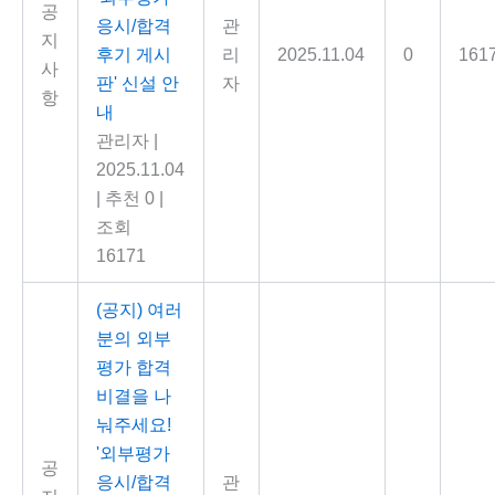
공
응시/합격
관
지
후기 게시
리
2025.11.04
0
161
사
판' 신설 안
자
항
내
관리자
|
2025.11.04
|
추천 0
|
조회
16171
(공지) 여러
분의 외부
평가 합격
비결을 나
눠주세요!
'외부평가
공
응시/합격
관