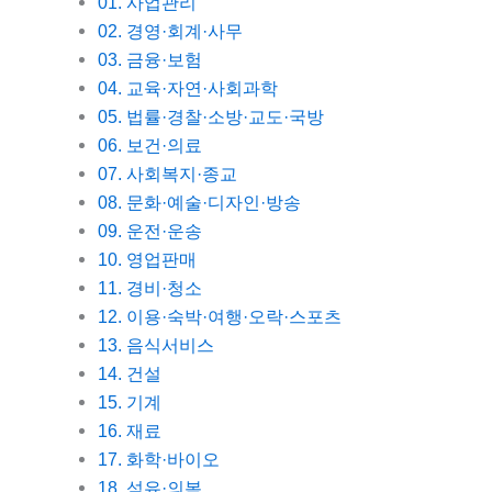
01. 사업관리
02. 경영·회계·사무
03. 금융·보험
04. 교육·자연·사회과학
05. 법률·경찰·소방·교도·국방
06. 보건·의료
07. 사회복지·종교
08. 문화·예술·디자인·방송
09. 운전·운송
10. 영업판매
11. 경비·청소
12. 이용·숙박·여행·오락·스포츠
13. 음식서비스
14. 건설
15. 기계
16. 재료
17. 화학·바이오
18. 섬유·의복