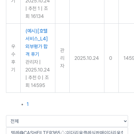
기
2025.10.24
|
추천 1
|
조
회 16134
(예시)[호텔
서비스_L4]
우
외부평가 합
관
수
격 후기
리
2025.10.24
0
145
후
관리자
|
자
기
2025.10.24
|
추천 0
|
조
회 14595
1