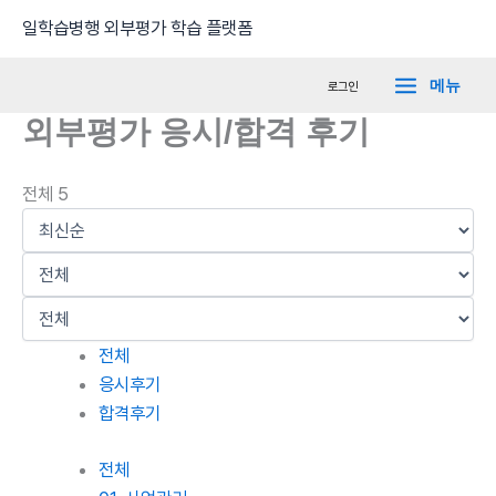
콘
Main
일학습병행 외부평가 학습 플랫폼
텐
Menu
츠
메뉴
로그인
로
외부평가 응시/합격 후기
건
너
뛰
전체 5
기
전체
응시후기
합격후기
전체