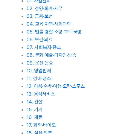
01. 사업관리
02. 경영·회계·사무
03. 금융·보험
04. 교육·자연·사회과학
05. 법률·경찰·소방·교도·국방
06. 보건·의료
07. 사회복지·종교
08. 문화·예술·디자인·방송
09. 운전·운송
10. 영업판매
11. 경비·청소
12. 이용·숙박·여행·오락·스포츠
13. 음식서비스
14. 건설
15. 기계
16. 재료
17. 화학·바이오
18. 섬유·의복