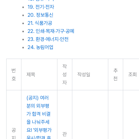
19. 전기·전자
20. 정보통신
21. 식품가공
22. 인쇄·목재·가구·공예
23. 환경·에너지·안전
24. 농림어업
작
번
추
제목
성
작성일
조회
호
천
자
(공지) 여러
분의 외부평
가 합격 비결
을 나눠주세
공
요! '외부평가
관
지
응시/합격 후