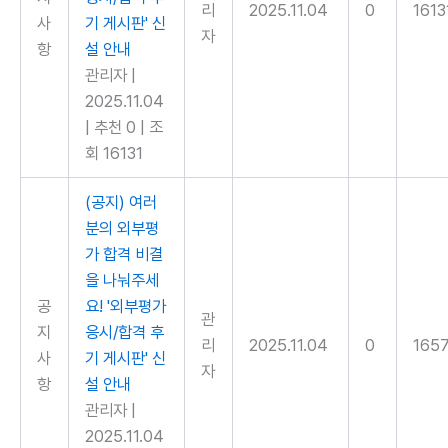
리
2025.11.04
0
1613
사
기 게시판' 신
자
항
설 안내
관리자
|
2025.11.04
|
추천 0
|
조
회 16131
(공지) 여러
분의 외부평
가 합격 비결
을 나눠주세
공
요! '외부평가
관
지
응시/합격 후
리
2025.11.04
0
165
사
기 게시판' 신
자
항
설 안내
관리자
|
2025.11.04