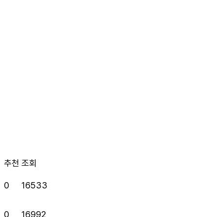
추천
조회
4
0
16533
4
0
16992