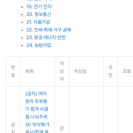
19. 전기·전자
20. 정보통신
21. 식품가공
22. 인쇄·목재·가구·공예
23. 환경·에너지·안전
24. 농림어업
작
번
추
제목
성
작성일
조회
호
천
자
(공지) 여러
분의 외부평
가 합격 비결
을 나눠주세
공
요! '외부평가
관
지
응시/합격 후