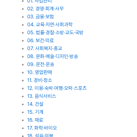
01. 사업관리
02. 경영·회계·사무
03. 금융·보험
04. 교육·자연·사회과학
05. 법률·경찰·소방·교도·국방
06. 보건·의료
07. 사회복지·종교
08. 문화·예술·디자인·방송
09. 운전·운송
10. 영업판매
11. 경비·청소
12. 이용·숙박·여행·오락·스포츠
13. 음식서비스
14. 건설
15. 기계
16. 재료
17. 화학·바이오
18. 섬유·의복