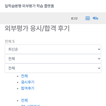
콘
Main
일학습병행 외부평가 학습 플랫폼
텐
Menu
츠
메뉴
로그인
로
외부평가 응시/합격 후기
건
너
뛰
전체 5
기
전체
응시후기
합격후기
전체