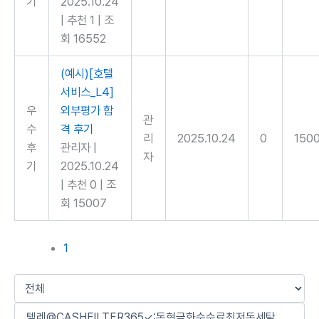
기
2025.10.24
|
추천 1
|
조
회 16552
(예시)[호텔
서비스_L4]
우
외부평가 합
관
수
격 후기
리
2025.10.24
0
150
후
관리자
|
자
기
2025.10.24
|
추천 0
|
조
회 15007
1