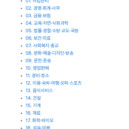
01. 사업관리
02. 경영·회계·사무
03. 금융·보험
04. 교육·자연·사회과학
05. 법률·경찰·소방·교도·국방
06. 보건·의료
07. 사회복지·종교
08. 문화·예술·디자인·방송
09. 운전·운송
10. 영업판매
11. 경비·청소
12. 이용·숙박·여행·오락·스포츠
13. 음식서비스
14. 건설
15. 기계
16. 재료
17. 화학·바이오
18. 섬유·의복