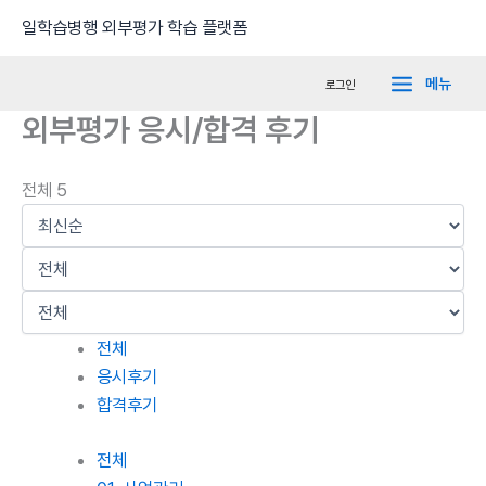
콘
Main
일학습병행 외부평가 학습 플랫폼
텐
Menu
츠
메뉴
로그인
로
외부평가 응시/합격 후기
건
너
뛰
전체 5
기
전체
응시후기
합격후기
전체