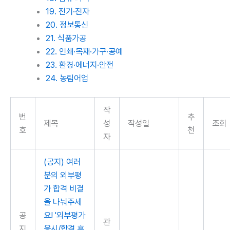
19. 전기·전자
20. 정보통신
21. 식품가공
22. 인쇄·목재·가구·공예
23. 환경·에너지·안전
24. 농림어업
작
번
추
제목
성
작성일
조회
호
천
자
(공지) 여러
분의 외부평
가 합격 비결
을 나눠주세
공
요! '외부평가
관
지
응시/합격 후