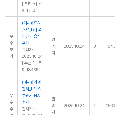
|
추천 0
|
조
회 17101
(예시)[SW
개발_L5] 외
우
부평가 응시
관
수
후기
리
2025.10.24
3
184
후
관리자
|
자
기
2025.10.24
|
추천 3
|
조
회 18439
(예시)[기계
관리_L3] 외
우
부평가 응시
관
수
후기
리
2025.10.24
1
166
후
관리자
|
자