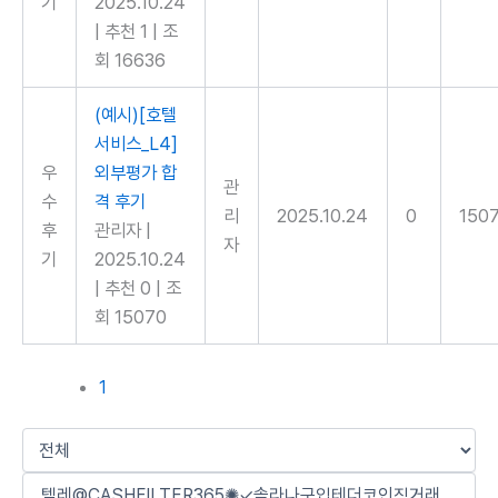
기
2025.10.24
|
추천 1
|
조
회 16636
(예시)[호텔
서비스_L4]
우
외부평가 합
관
수
격 후기
리
2025.10.24
0
150
후
관리자
|
자
기
2025.10.24
|
추천 0
|
조
회 15070
1