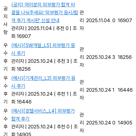
(공지) 여러분의 외부평가 합격 비
공
결을 나눠주세요! '외부평가 응시/합
관
지
격 후기 게시판' 신설 안내
리
2025.11.04
0
16907
사
관리자
|
2025.11.04
|
추천 0
|
조
자
항
회 16907
우
(예시)[SW개발_L5] 외부평가 응
관
수
시 후기
리
2025.10.24
3
18256
후
관리자
|
2025.10.24
|
추천 3
|
조
자
기
회 18256
우
(예시)[기계관리_L3] 외부평가 응
관
수
시 후기
리
2025.10.24
1
16446
후
관리자
|
2025.10.24
|
추천 1
|
조
자
기
회 16446
우
(예시)[호텔서비스_L4] 외부평가
관
수
합격 후기
리
2025.10.24
0
14905
후
관리자
|
2025.10.24
|
추천 0
|
조
자
기
회 14905