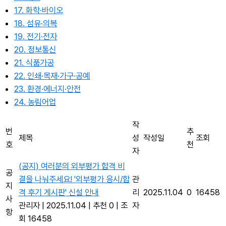
17. 화학·바이오
18. 섬유·의복
19. 전기·전자
20. 정보통신
21. 식품가공
22. 인쇄·목재·가구·공예
23. 환경·에너지·안전
24. 농림어업
작
번
추
제목
성
작성일
조회
호
천
자
(공지) 여러분의 외부평가 합격 비
공
결을 나눠주세요! '외부평가 응시/합
관
지
격 후기 게시판' 신설 안내
리
2025.11.04
0
16458
사
관리자
|
2025.11.04
|
추천 0
|
조
자
항
회 16458