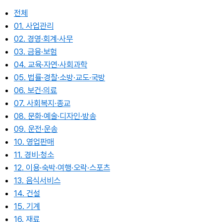
전체
01. 사업관리
02. 경영·회계·사무
03. 금융·보험
04. 교육·자연·사회과학
05. 법률·경찰·소방·교도·국방
06. 보건·의료
07. 사회복지·종교
08. 문화·예술·디자인·방송
09. 운전·운송
10. 영업판매
11. 경비·청소
12. 이용·숙박·여행·오락·스포츠
13. 음식서비스
14. 건설
15. 기계
16. 재료