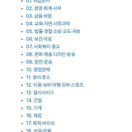
01. 사업관리
02. 경영·회계·사무
03. 금융·보험
04. 교육·자연·사회과학
05. 법률·경찰·소방·교도·국방
06. 보건·의료
07. 사회복지·종교
08. 문화·예술·디자인·방송
09. 운전·운송
10. 영업판매
11. 경비·청소
12. 이용·숙박·여행·오락·스포츠
13. 음식서비스
14. 건설
15. 기계
16. 재료
17. 화학·바이오
18. 섬유·의복