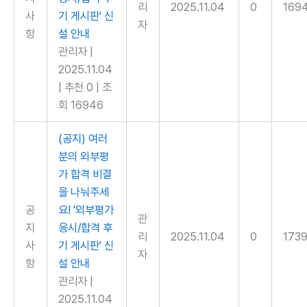
리
2025.11.04
0
169
사
기 게시판' 신
자
항
설 안내
관리자
|
2025.11.04
|
추천 0
|
조
회 16946
(공지) 여러
분의 외부평
가 합격 비결
을 나눠주세
공
요! '외부평가
관
지
응시/합격 후
리
2025.11.04
0
173
사
기 게시판' 신
자
항
설 안내
관리자
|
2025.11.04