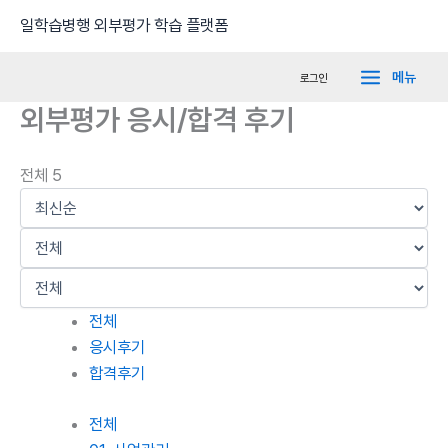
콘
Main
일학습병행 외부평가 학습 플랫폼
텐
Menu
츠
메뉴
로그인
로
외부평가 응시/합격 후기
건
너
뛰
전체 5
기
전체
응시후기
합격후기
전체