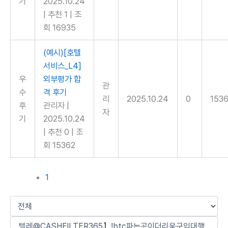
기
2025.10.24
|
추천 1
|
조
회 16935
(예시)[호텔
서비스_L4]
우
외부평가 합
관
수
격 후기
리
2025.10.24
0
153
후
관리자
|
자
기
2025.10.24
|
추천 0
|
조
회 15362
1