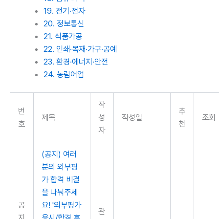
19. 전기·전자
20. 정보통신
21. 식품가공
22. 인쇄·목재·가구·공예
23. 환경·에너지·안전
24. 농림어업
작
번
추
제목
성
작성일
조회
호
천
자
(공지) 여러
분의 외부평
가 합격 비결
을 나눠주세
공
요! '외부평가
관
지
응시/합격 후