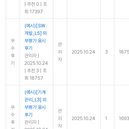
|
추천 0
|
조
회 17397
(예시)[SW
개발_L5] 외
우
부평가 응시
관
수
후기
리
2025.10.24
3
187
후
관리자
|
자
기
2025.10.24
|
추천 3
|
조
회 18757
(예시)[기계
관리_L3] 외
우
부평가 응시
관
수
후기
리
2025.10.24
1
169
후
관리자
|
자