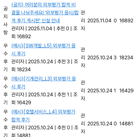
(공지) 여러분의 외부평가 합격 비
공
결을 나눠주세요! '외부평가 응시/합
관
지
격 후기 게시판' 신설 안내
리
2025.11.04
0
16892
사
관리자
|
2025.11.04
|
추천 0
|
조
자
항
회 16892
우
(예시)[SW개발_L5] 외부평가 응
관
수
시 후기
리
2025.10.24
3
18234
후
관리자
|
2025.10.24
|
추천 3
|
조
자
기
회 18234
우
(예시)[기계관리_L3] 외부평가 응
관
수
시 후기
리
2025.10.24
1
16429
후
관리자
|
2025.10.24
|
추천 1
|
조
자
기
회 16429
우
(예시)[호텔서비스_L4] 외부평가
관
수
합격 후기
리
2025.10.24
0
14881
후
관리자
|
2025.10.24
|
추천 0
|
조
자
기
회 14881