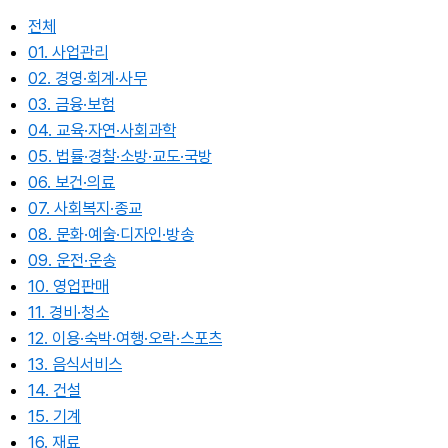
전체
01. 사업관리
02. 경영·회계·사무
03. 금융·보험
04. 교육·자연·사회과학
05. 법률·경찰·소방·교도·국방
06. 보건·의료
07. 사회복지·종교
08. 문화·예술·디자인·방송
09. 운전·운송
10. 영업판매
11. 경비·청소
12. 이용·숙박·여행·오락·스포츠
13. 음식서비스
14. 건설
15. 기계
16. 재료