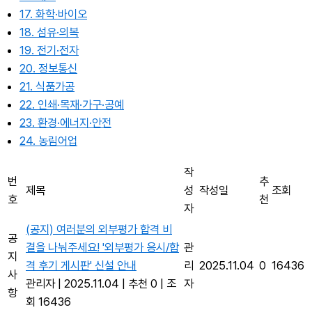
17. 화학·바이오
18. 섬유·의복
19. 전기·전자
20. 정보통신
21. 식품가공
22. 인쇄·목재·가구·공예
23. 환경·에너지·안전
24. 농림어업
작
번
추
제목
성
작성일
조회
호
천
자
(공지) 여러분의 외부평가 합격 비
공
결을 나눠주세요! '외부평가 응시/합
관
지
격 후기 게시판' 신설 안내
리
2025.11.04
0
16436
사
관리자
|
2025.11.04
|
추천 0
|
조
자
항
회 16436