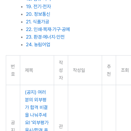
19. 전기·전자
20. 정보통신
21. 식품가공
22. 인쇄·목재·가구·공예
23. 환경·에너지·안전
24. 농림어업
작
번
추
제목
성
작성일
조회
호
천
자
(공지) 여러
분의 외부평
가 합격 비결
을 나눠주세
공
요! '외부평가
관
지
응시/합격 후