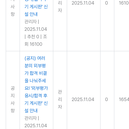
리
2025.11.04
0
161
사
기 게시판' 신
자
항
설 안내
관리자
|
2025.11.04
|
추천 0
|
조
회 16100
(공지) 여러
분의 외부평
가 합격 비결
을 나눠주세
공
요! '외부평가
관
지
응시/합격 후
리
2025.11.04
0
165
사
기 게시판' 신
자
항
설 안내
관리자
|
2025.11.04