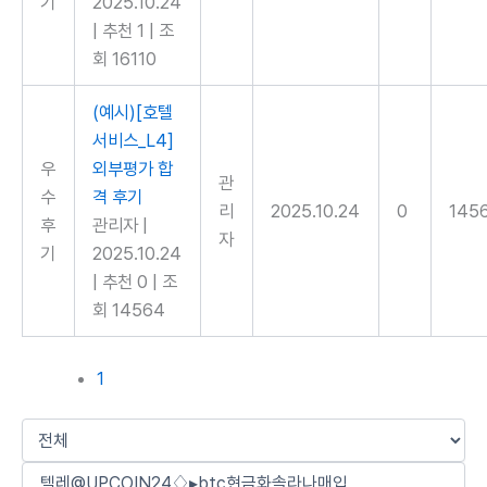
기
2025.10.24
|
추천 1
|
조
회 16110
(예시)[호텔
서비스_L4]
우
외부평가 합
관
수
격 후기
리
2025.10.24
0
145
후
관리자
|
자
기
2025.10.24
|
추천 0
|
조
회 14564
1