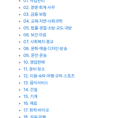
01. 사업관리
02. 경영·회계·사무
03. 금융·보험
04. 교육·자연·사회과학
05. 법률·경찰·소방·교도·국방
06. 보건·의료
07. 사회복지·종교
08. 문화·예술·디자인·방송
09. 운전·운송
10. 영업판매
11. 경비·청소
12. 이용·숙박·여행·오락·스포츠
13. 음식서비스
14. 건설
15. 기계
16. 재료
17. 화학·바이오
18. 섬유·의복