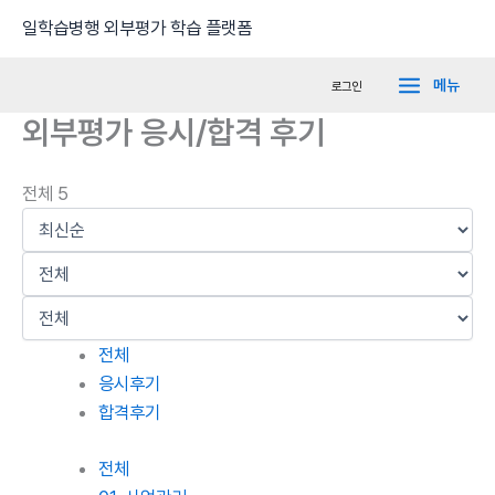
콘
Main
일학습병행 외부평가 학습 플랫폼
텐
Menu
츠
메뉴
로그인
로
외부평가 응시/합격 후기
건
너
뛰
전체 5
기
전체
응시후기
합격후기
전체