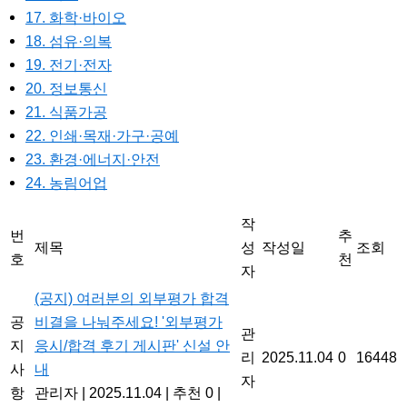
17. 화학·바이오
18. 섬유·의복
19. 전기·전자
20. 정보통신
21. 식품가공
22. 인쇄·목재·가구·공예
23. 환경·에너지·안전
24. 농림어업
작
번
추
제목
성
작성일
조회
호
천
자
(공지) 여러분의 외부평가 합격
공
비결을 나눠주세요! '외부평가
관
지
응시/합격 후기 게시판' 신설 안
리
2025.11.04
0
16448
사
내
자
항
관리자
|
2025.11.04
|
추천 0
|