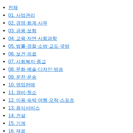
전체
01. 사업관리
02. 경영·회계·사무
03. 금융·보험
04. 교육·자연·사회과학
05. 법률·경찰·소방·교도·국방
06. 보건·의료
07. 사회복지·종교
08. 문화·예술·디자인·방송
09. 운전·운송
10. 영업판매
11. 경비·청소
12. 이용·숙박·여행·오락·스포츠
13. 음식서비스
14. 건설
15. 기계
16. 재료