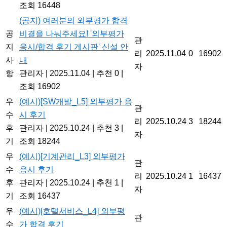
조회 16448
(공지) 여러분의 외부평가 합격
공
비결을 나눠주세요! '외부평가
관
지
응시/합격 후기 게시판' 신설 안
리
2025.11.04
0
16902
사
내
자
항
관리자
|
2025.11.04
|
추천 0
|
조회 16902
우
(예시)[SW개발_L5] 외부평가 응
관
수
시 후기
리
2025.10.24
3
18244
후
관리자
|
2025.10.24
|
추천 3
|
자
기
조회 18244
우
(예시)[기계관리_L3] 외부평가
관
수
응시 후기
리
2025.10.24
1
16437
후
관리자
|
2025.10.24
|
추천 1
|
자
기
조회 16437
우
(예시)[호텔서비스_L4] 외부평
관
수
가 합격 후기