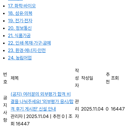
17. 화학·바이오
18. 섬유·의복
19. 전기·전자
20. 정보통신
21. 식품가공
22. 인쇄·목재·가구·공예
23. 환경·에너지·안전
24. 농림어업
작
번
추
제목
성
작성일
조회
호
천
자
(공지) 여러분의 외부평가 합격 비
공
결을 나눠주세요! '외부평가 응시/합
관
지
격 후기 게시판' 신설 안내
리
2025.11.04
0
16447
사
관리자
|
2025.11.04
|
추천 0
|
조
자
항
회 16447