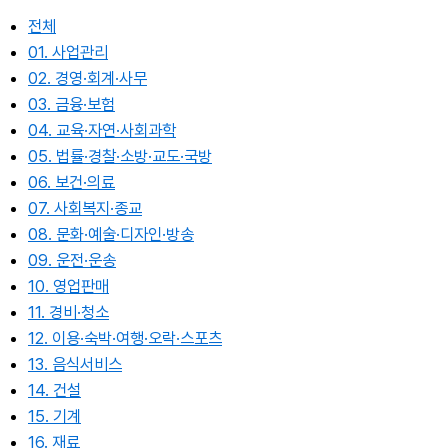
전체
01. 사업관리
02. 경영·회계·사무
03. 금융·보험
04. 교육·자연·사회과학
05. 법률·경찰·소방·교도·국방
06. 보건·의료
07. 사회복지·종교
08. 문화·예술·디자인·방송
09. 운전·운송
10. 영업판매
11. 경비·청소
12. 이용·숙박·여행·오락·스포츠
13. 음식서비스
14. 건설
15. 기계
16. 재료