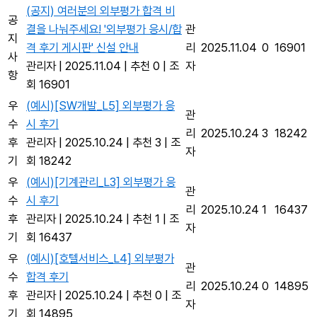
(공지) 여러분의 외부평가 합격 비
공
결을 나눠주세요! '외부평가 응시/합
관
지
격 후기 게시판' 신설 안내
리
2025.11.04
0
16901
사
관리자
|
2025.11.04
|
추천 0
|
조
자
항
회 16901
우
(예시)[SW개발_L5] 외부평가 응
관
수
시 후기
리
2025.10.24
3
18242
후
관리자
|
2025.10.24
|
추천 3
|
조
자
기
회 18242
우
(예시)[기계관리_L3] 외부평가 응
관
수
시 후기
리
2025.10.24
1
16437
후
관리자
|
2025.10.24
|
추천 1
|
조
자
기
회 16437
우
(예시)[호텔서비스_L4] 외부평가
관
수
합격 후기
리
2025.10.24
0
14895
후
관리자
|
2025.10.24
|
추천 0
|
조
자
기
회 14895