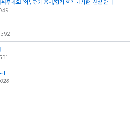
나눠주세요! '외부평가 응시/합격 후기 게시판' 신설 안내
049
8392
기
581
후기
028