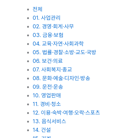
전체
01. 사업관리
02. 경영·회계·사무
03. 금융·보험
04. 교육·자연·사회과학
05. 법률·경찰·소방·교도·국방
06. 보건·의료
07. 사회복지·종교
08. 문화·예술·디자인·방송
09. 운전·운송
10. 영업판매
11. 경비·청소
12. 이용·숙박·여행·오락·스포츠
13. 음식서비스
14. 건설