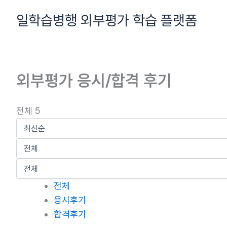
콘
일학습병행 외부평가 학습 플랫폼
텐
츠
로
건
외부평가 응시/합격 후기
너
뛰
기
전체 5
전체
응시후기
합격후기