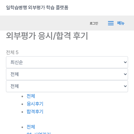
콘
Main
일학습병행 외부평가 학습 플랫폼
텐
Menu
츠
메뉴
로그인
로
외부평가 응시/합격 후기
건
너
뛰
전체 5
기
전체
응시후기
합격후기
전체