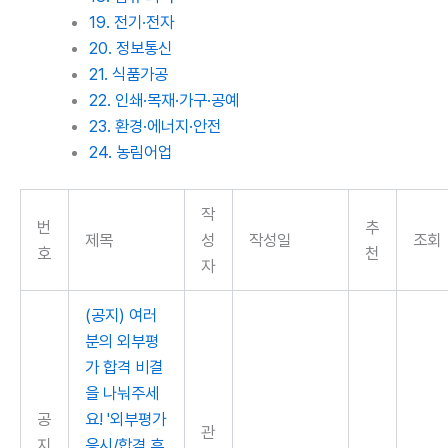
19. 전기·전자
20. 정보통신
21. 식품가공
22. 인쇄·목재·가구·공예
23. 환경·에너지·안전
24. 농림어업
작
번
추
제목
성
작성일
조회
호
천
자
(공지) 여러
분의 외부평
가 합격 비결
을 나눠주세
공
요! '외부평가
관
지
응시/합격 후