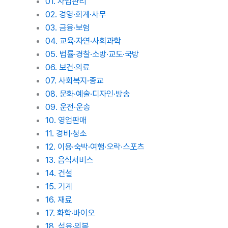
01. 사업관리
02. 경영·회계·사무
03. 금융·보험
04. 교육·자연·사회과학
05. 법률·경찰·소방·교도·국방
06. 보건·의료
07. 사회복지·종교
08. 문화·예술·디자인·방송
09. 운전·운송
10. 영업판매
11. 경비·청소
12. 이용·숙박·여행·오락·스포츠
13. 음식서비스
14. 건설
15. 기계
16. 재료
17. 화학·바이오
18. 섬유·의복