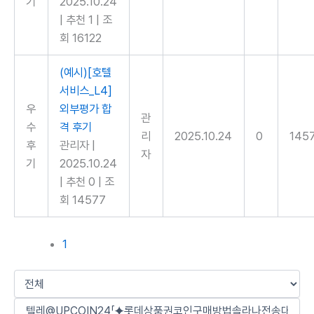
기
2025.10.24
|
추천 1
|
조
회 16122
(예시)[호텔
서비스_L4]
우
외부평가 합
관
수
격 후기
리
2025.10.24
0
145
후
관리자
|
자
기
2025.10.24
|
추천 0
|
조
회 14577
1