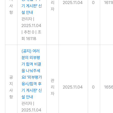
리
2025.11.04
0
1611
사
기 게시판' 신
자
항
설 안내
관리자
|
2025.11.04
|
추천 0
|
조
회 16118
(공지) 여러
분의 외부평
가 합격 비결
을 나눠주세
공
요! '외부평가
관
지
응시/합격 후
리
2025.11.04
0
165
사
기 게시판' 신
자
항
설 안내
관리자
|
2025.11.04