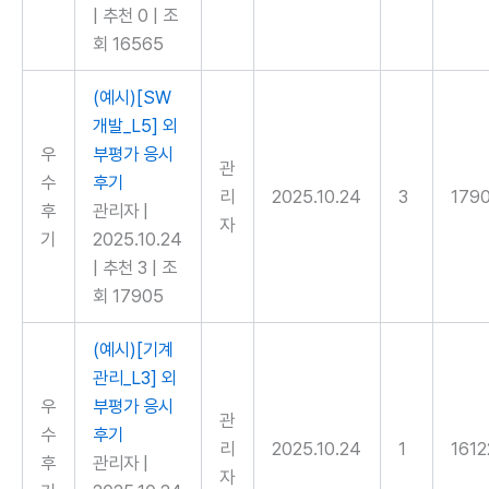
|
추천 0
|
조
회 16565
(예시)[SW
개발_L5] 외
우
부평가 응시
관
수
후기
리
2025.10.24
3
179
후
관리자
|
자
기
2025.10.24
|
추천 3
|
조
회 17905
(예시)[기계
관리_L3] 외
우
부평가 응시
관
수
후기
리
2025.10.24
1
1612
후
관리자
|
자