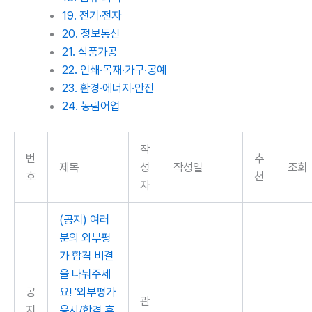
19. 전기·전자
20. 정보통신
21. 식품가공
22. 인쇄·목재·가구·공예
23. 환경·에너지·안전
24. 농림어업
작
번
추
제목
성
작성일
조회
호
천
자
(공지) 여러
분의 외부평
가 합격 비결
을 나눠주세
공
요! '외부평가
관
지
응시/합격 후