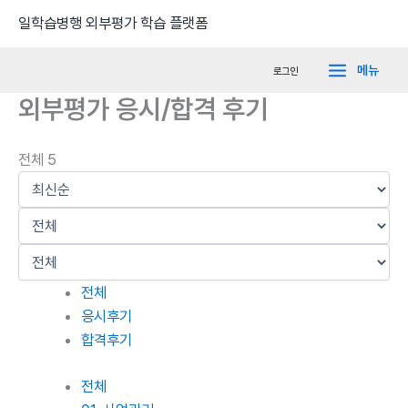
콘
Main
일학습병행 외부평가 학습 플랫폼
텐
Menu
츠
메뉴
로그인
로
외부평가 응시/합격 후기
건
너
뛰
전체 5
기
전체
응시후기
합격후기
전체