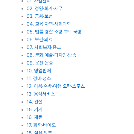
01. 사업관리
02. 경영·회계·사무
03. 금융·보험
04. 교육·자연·사회과학
05. 법률·경찰·소방·교도·국방
06. 보건·의료
07. 사회복지·종교
08. 문화·예술·디자인·방송
09. 운전·운송
10. 영업판매
11. 경비·청소
12. 이용·숙박·여행·오락·스포츠
13. 음식서비스
14. 건설
15. 기계
16. 재료
17. 화학·바이오
18. 섬유·의복