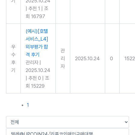
기
2025.10.24
|
추천 1
|
조
회 16797
(예시)[호텔
서비스_L4]
우
외부평가 합
관
수
격 후기
리
2025.10.24
0
152
후
관리자
|
자
기
2025.10.24
|
추천 0
|
조
회 15229
1