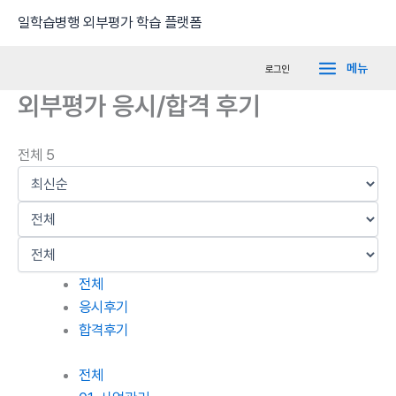
콘
Main
일학습병행 외부평가 학습 플랫폼
텐
Menu
츠
메뉴
로그인
로
외부평가 응시/합격 후기
건
너
뛰
전체 5
기
전체
응시후기
합격후기
전체