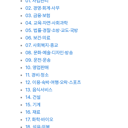
01. 사업관리
02. 경영·회계·사무
03. 금융·보험
04. 교육·자연·사회과학
05. 법률·경찰·소방·교도·국방
06. 보건·의료
07. 사회복지·종교
08. 문화·예술·디자인·방송
09. 운전·운송
10. 영업판매
11. 경비·청소
12. 이용·숙박·여행·오락·스포츠
13. 음식서비스
14. 건설
15. 기계
16. 재료
17. 화학·바이오
18. 섬유·의복