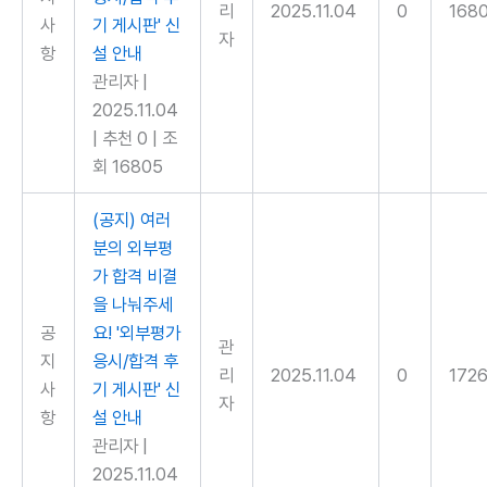
리
2025.11.04
0
168
사
기 게시판' 신
자
항
설 안내
관리자
|
2025.11.04
|
추천 0
|
조
회 16805
(공지) 여러
분의 외부평
가 합격 비결
을 나눠주세
공
요! '외부평가
관
지
응시/합격 후
리
2025.11.04
0
172
사
기 게시판' 신
자
항
설 안내
관리자
|
2025.11.04