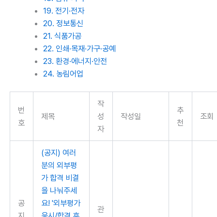
19. 전기·전자
20. 정보통신
21. 식품가공
22. 인쇄·목재·가구·공예
23. 환경·에너지·안전
24. 농림어업
작
번
추
제목
성
작성일
조회
호
천
자
(공지) 여러
분의 외부평
가 합격 비결
을 나눠주세
공
요! '외부평가
관
지
응시/합격 후