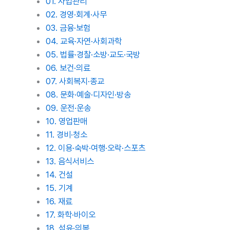
01. 사업관리
02. 경영·회계·사무
03. 금융·보험
04. 교육·자연·사회과학
05. 법률·경찰·소방·교도·국방
06. 보건·의료
07. 사회복지·종교
08. 문화·예술·디자인·방송
09. 운전·운송
10. 영업판매
11. 경비·청소
12. 이용·숙박·여행·오락·스포츠
13. 음식서비스
14. 건설
15. 기계
16. 재료
17. 화학·바이오
18. 섬유·의복