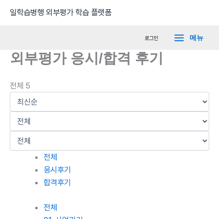
콘
Main
일학습병행 외부평가 학습 플랫폼
텐
Menu
츠
메뉴
로그인
로
외부평가 응시/합격 후기
건
너
뛰
전체 5
기
전체
응시후기
합격후기
전체