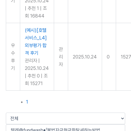
기
2025.10.24
|
추천 1
|
조
회 16844
(예시)[호텔
서비스_L4]
우
외부평가 합
관
수
격 후기
리
2025.10.24
0
1527
후
관리자
|
자
기
2025.10.24
|
추천 0
|
조
회 15271
1