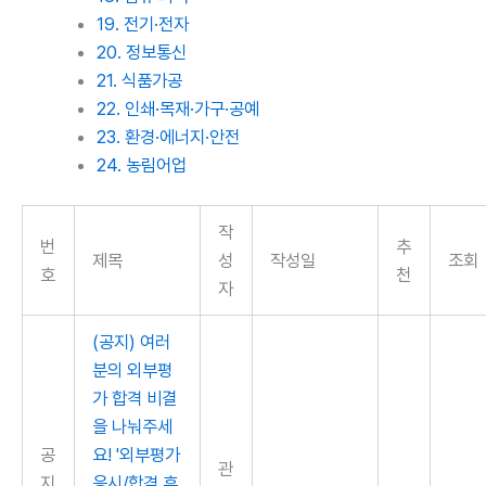
19. 전기·전자
20. 정보통신
21. 식품가공
22. 인쇄·목재·가구·공예
23. 환경·에너지·안전
24. 농림어업
작
번
추
제목
성
작성일
조회
호
천
자
(공지) 여러
분의 외부평
가 합격 비결
을 나눠주세
공
요! '외부평가
관
지
응시/합격 후