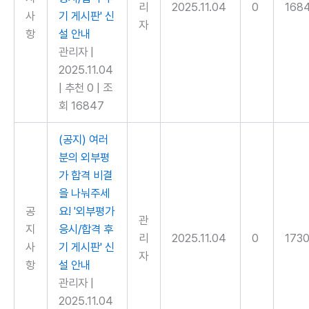
리
2025.11.04
0
168
사
기 게시판' 신
자
항
설 안내
관리자
|
2025.11.04
|
추천 0
|
조
회 16847
(공지) 여러
분의 외부평
가 합격 비결
을 나눠주세
공
요! '외부평가
관
지
응시/합격 후
리
2025.11.04
0
173
사
기 게시판' 신
자
항
설 안내
관리자
|
2025.11.04