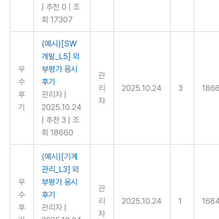
|
추천 0
|
조
회 17307
(예시)[SW
개발_L5] 외
우
부평가 응시
관
수
후기
리
2025.10.24
3
186
후
관리자
|
자
기
2025.10.24
|
추천 3
|
조
회 18660
(예시)[기계
관리_L3] 외
우
부평가 응시
관
수
후기
리
2025.10.24
1
168
후
관리자
|
자