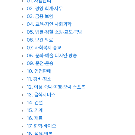
01. 사업관리
02. 경영·회계·사무
03. 금융·보험
04. 교육·자연·사회과학
05. 법률·경찰·소방·교도·국방
06. 보건·의료
07. 사회복지·종교
08. 문화·예술·디자인·방송
09. 운전·운송
10. 영업판매
11. 경비·청소
12. 이용·숙박·여행·오락·스포츠
13. 음식서비스
14. 건설
15. 기계
16. 재료
17. 화학·바이오
18. 섬유·의복