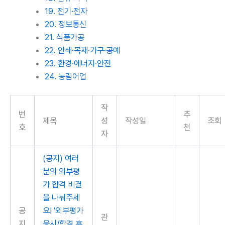
19. 전기·전자
20. 정보통신
21. 식품가공
22. 인쇄·목재·가구·공예
23. 환경·에너지·안전
24. 농림어업
작
번
추
제목
성
작성일
조회
호
천
자
(공지) 여러
분의 외부평
가 합격 비결
을 나눠주세
공
요! '외부평가
관
지
응시/합격 후