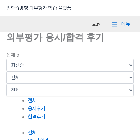
콘
Main
일학습병행 외부평가 학습 플랫폼
텐
Menu
츠
메뉴
로그인
로
외부평가 응시/합격 후기
건
너
뛰
전체 5
기
전체
응시후기
합격후기
전체