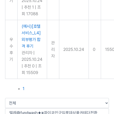
기
2025.10.24
|
추천 1
|
조
회 17088
(예시)[호텔
서비스_L4]
우
외부평가 합
관
수
격 후기
리
2025.10.24
0
155
후
관리자
|
자
기
2025.10.24
|
추천 0
|
조
회 15509
1