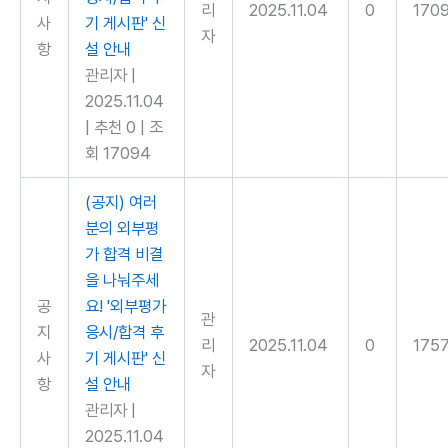
리
2025.11.04
0
170
사
기 게시판' 신
자
항
설 안내
관리자
|
2025.11.04
|
추천 0
|
조
회 17094
(공지) 여러
분의 외부평
가 합격 비결
을 나눠주세
공
요! '외부평가
관
지
응시/합격 후
리
2025.11.04
0
175
사
기 게시판' 신
자
항
설 안내
관리자
|
2025.11.04