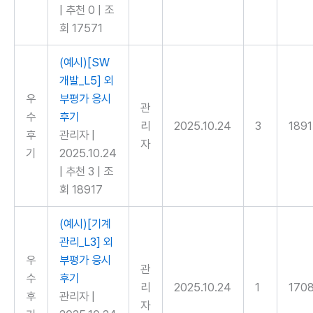
|
추천 0
|
조
회 17571
(예시)[SW
개발_L5] 외
우
부평가 응시
관
수
후기
리
2025.10.24
3
189
후
관리자
|
자
기
2025.10.24
|
추천 3
|
조
회 18917
(예시)[기계
관리_L3] 외
우
부평가 응시
관
수
후기
리
2025.10.24
1
170
후
관리자
|
자