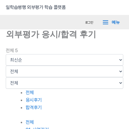
콘
Main
일학습병행 외부평가 학습 플랫폼
텐
Menu
츠
메뉴
로그인
로
외부평가 응시/합격 후기
건
너
뛰
전체 5
기
전체
응시후기
합격후기
전체