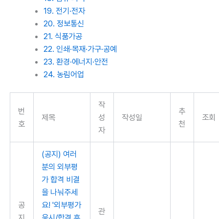
19. 전기·전자
20. 정보통신
21. 식품가공
22. 인쇄·목재·가구·공예
23. 환경·에너지·안전
24. 농림어업
작
번
추
제목
성
작성일
조회
호
천
자
(공지) 여러
분의 외부평
가 합격 비결
을 나눠주세
공
요! '외부평가
관
지
응시/합격 후