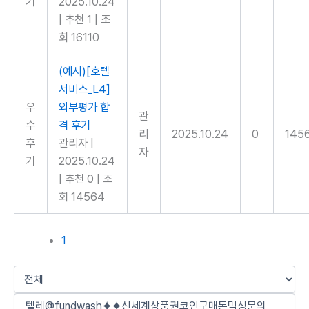
기
2025.10.24
|
추천 1
|
조
회 16110
(예시)[호텔
서비스_L4]
우
외부평가 합
관
수
격 후기
리
2025.10.24
0
145
후
관리자
|
자
기
2025.10.24
|
추천 0
|
조
회 14564
1