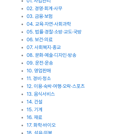
01. 사업관리
02. 경영·회계·사무
03. 금융·보험
04. 교육·자연·사회과학
05. 법률·경찰·소방·교도·국방
06. 보건·의료
07. 사회복지·종교
08. 문화·예술·디자인·방송
09. 운전·운송
10. 영업판매
11. 경비·청소
12. 이용·숙박·여행·오락·스포츠
13. 음식서비스
14. 건설
15. 기계
16. 재료
17. 화학·바이오
18. 섬유·의복