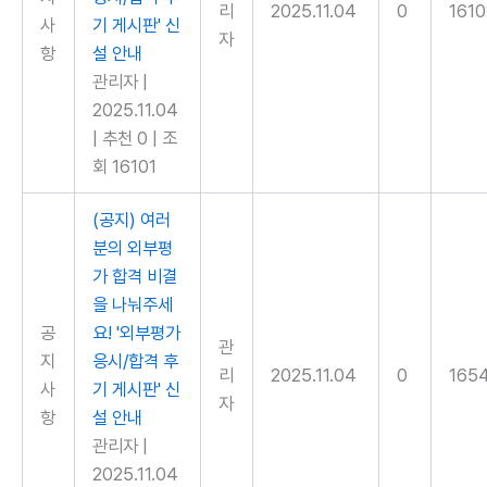
리
2025.11.04
0
1610
사
기 게시판' 신
자
항
설 안내
관리자
|
2025.11.04
|
추천 0
|
조
회 16101
(공지) 여러
분의 외부평
가 합격 비결
을 나눠주세
공
요! '외부평가
관
지
응시/합격 후
리
2025.11.04
0
165
사
기 게시판' 신
자
항
설 안내
관리자
|
2025.11.04