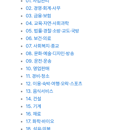
01. 사업관리
02. 경영·회계·사무
03. 금융·보험
04. 교육·자연·사회과학
05. 법률·경찰·소방·교도·국방
06. 보건·의료
07. 사회복지·종교
08. 문화·예술·디자인·방송
09. 운전·운송
10. 영업판매
11. 경비·청소
12. 이용·숙박·여행·오락·스포츠
13. 음식서비스
14. 건설
15. 기계
16. 재료
17. 화학·바이오
18. 섬유·의복