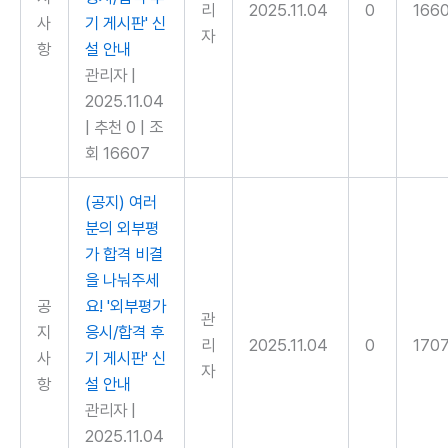
리
2025.11.04
0
166
사
기 게시판' 신
자
항
설 안내
관리자
|
2025.11.04
|
추천 0
|
조
회 16607
(공지) 여러
분의 외부평
가 합격 비결
을 나눠주세
공
요! '외부평가
관
지
응시/합격 후
리
2025.11.04
0
170
사
기 게시판' 신
자
항
설 안내
관리자
|
2025.11.04