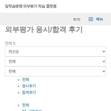
콘
Main
일학습병행 외부평가 학습 플랫폼
텐
Menu
츠
메뉴
로그인
로
외부평가 응시/합격 후기
건
너
뛰
전체 5
기
전체
응시후기
합격후기
전체