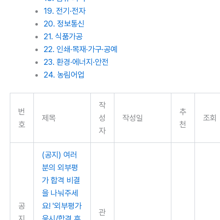
19. 전기·전자
20. 정보통신
21. 식품가공
22. 인쇄·목재·가구·공예
23. 환경·에너지·안전
24. 농림어업
작
번
추
제목
성
작성일
조회
호
천
자
(공지) 여러
분의 외부평
가 합격 비결
을 나눠주세
공
요! '외부평가
관
지
응시/합격 후