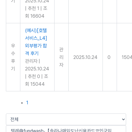
기
2025.10.24
|
추천 1
|
조
회 16604
(예시)[호텔
서비스_L4]
우
외부평가 합
관
수
격 후기
리
2025.10.24
0
150
후
관리자
|
자
기
2025.10.24
|
추천 0
|
조
회 15044
1