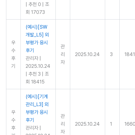
|
추천 0
|
조
회 17073
(예시)[SW
개발_L5] 외
우
부평가 응시
관
수
후기
리
2025.10.24
3
184
후
관리자
|
자
기
2025.10.24
|
추천 3
|
조
회 18415
(예시)[기계
관리_L3] 외
우
부평가 응시
관
수
후기
리
2025.10.24
1
166
후
관리자
|
자