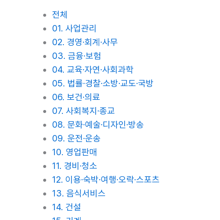
전체
01. 사업관리
02. 경영·회계·사무
03. 금융·보험
04. 교육·자연·사회과학
05. 법률·경찰·소방·교도·국방
06. 보건·의료
07. 사회복지·종교
08. 문화·예술·디자인·방송
09. 운전·운송
10. 영업판매
11. 경비·청소
12. 이용·숙박·여행·오락·스포츠
13. 음식서비스
14. 건설