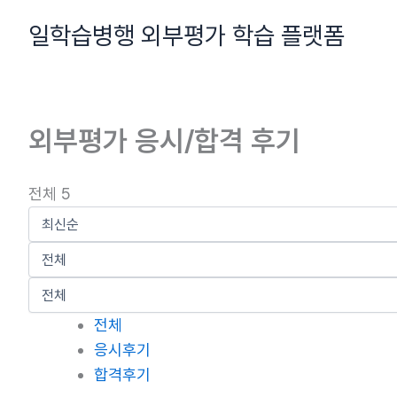
콘
일학습병행 외부평가 학습 플랫폼
텐
츠
로
건
외부평가 응시/합격 후기
너
뛰
기
전체 5
전체
응시후기
합격후기