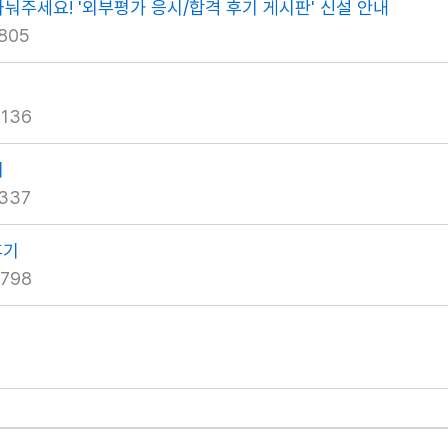
나눠주세요! '외부평가 응시/합격 후기 게시판' 신설 안내
805
136
기
337
후기
798