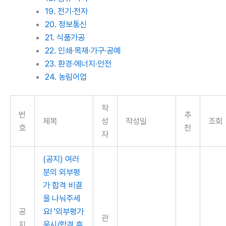
19. 전기·전자
20. 정보통신
21. 식품가공
22. 인쇄·목재·가구·공예
23. 환경·에너지·안전
24. 농림어업
작
번
추
제목
성
작성일
조회
호
천
자
(공지) 여러
분의 외부평
가 합격 비결
을 나눠주세
공
요! '외부평가
관
지
응시/합격 후