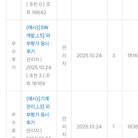
|
추천 0
|
조
회 16842
(예시)[SW
개발_L5] 외
우
부평가 응시
관
수
후기
리
2025.10.24
3
181
후
관리자
|
자
기
2025.10.24
|
추천 3
|
조
회 18169
(예시)[기계
관리_L3] 외
우
부평가 응시
관
수
후기
리
2025.10.24
1
163
후
관리자
|
자