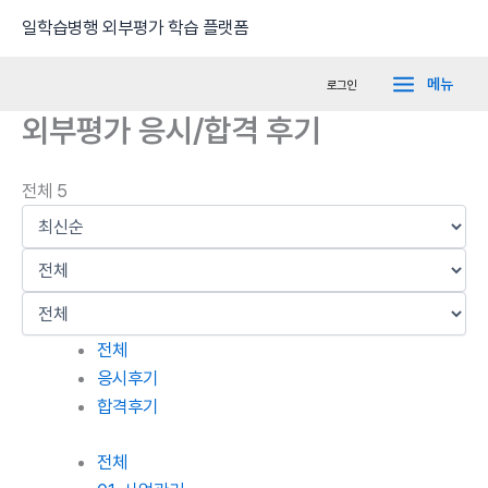
콘
Main
일학습병행 외부평가 학습 플랫폼
텐
Menu
츠
메뉴
로그인
로
외부평가 응시/합격 후기
건
너
뛰
전체 5
기
전체
응시후기
합격후기
전체