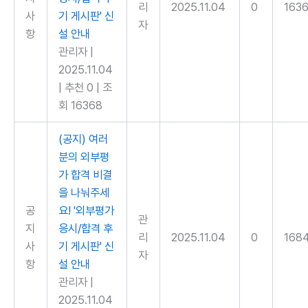
리
2025.11.04
0
163
사
기 게시판' 신
자
항
설 안내
관리자
|
2025.11.04
|
추천 0
|
조
회 16368
(공지) 여러
분의 외부평
가 합격 비결
을 나눠주세
공
요! '외부평가
관
지
응시/합격 후
리
2025.11.04
0
168
사
기 게시판' 신
자
항
설 안내
관리자
|
2025.11.04