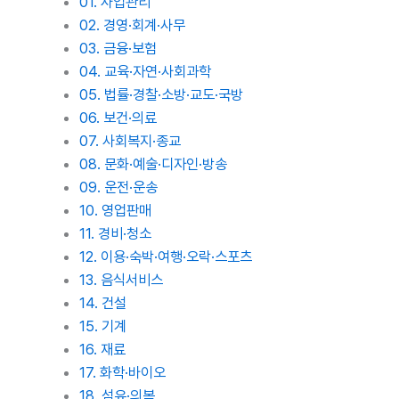
01. 사업관리
02. 경영·회계·사무
03. 금융·보험
04. 교육·자연·사회과학
05. 법률·경찰·소방·교도·국방
06. 보건·의료
07. 사회복지·종교
08. 문화·예술·디자인·방송
09. 운전·운송
10. 영업판매
11. 경비·청소
12. 이용·숙박·여행·오락·스포츠
13. 음식서비스
14. 건설
15. 기계
16. 재료
17. 화학·바이오
18. 섬유·의복