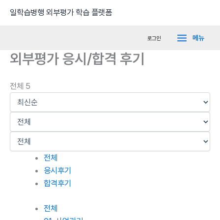
콘
Main
일학습병행 외부평가 학습 플랫폼
텐
Menu
츠
메뉴
로그인
로
외부평가 응시/합격 후기
건
너
뛰
전체 5
기
전체
응시후기
합격후기
전체