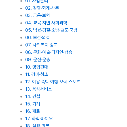
01. 사업관리
02. 경영·회계·사무
03. 금융·보험
04. 교육·자연·사회과학
05. 법률·경찰·소방·교도·국방
06. 보건·의료
07. 사회복지·종교
08. 문화·예술·디자인·방송
09. 운전·운송
10. 영업판매
11. 경비·청소
12. 이용·숙박·여행·오락·스포츠
13. 음식서비스
14. 건설
15. 기계
16. 재료
17. 화학·바이오
18. 섬유·의복