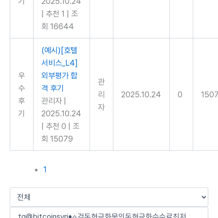
기
2025.10.24
|
추천 1
|
조
회 16644
(예시)[호텔
서비스_L4]
우
외부평가 합
관
수
격 후기
리
2025.10.24
0
150
후
관리자
|
자
기
2025.10.24
|
추천 0
|
조
회 15079
1