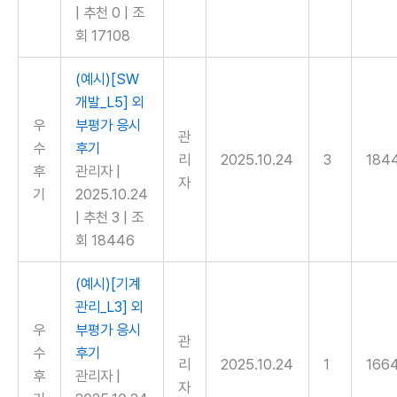
|
추천 0
|
조
회 17108
(예시)[SW
개발_L5] 외
우
부평가 응시
관
수
후기
리
2025.10.24
3
184
후
관리자
|
자
기
2025.10.24
|
추천 3
|
조
회 18446
(예시)[기계
관리_L3] 외
우
부평가 응시
관
수
후기
리
2025.10.24
1
166
후
관리자
|
자