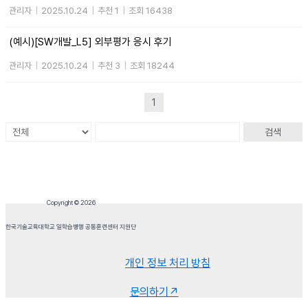
관리자
|
2025.10.24
|
추천 1
|
조회 16438
(예시)[SW개발_L5] 외부평가 응시 후기
관리자
|
2025.10.24
|
추천 3
|
조회 18244
1
검색
Copyright © 2026
한국기술교육대학교 일학습병행 공동훈련센터 지원단
개인 정보 처리 방침
문의하기↗