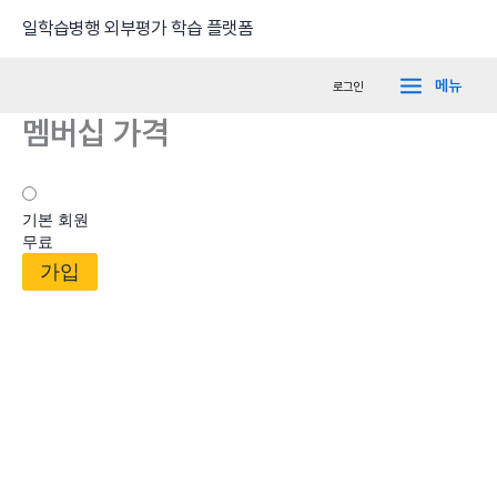
콘
Main
일학습병행 외부평가 학습 플랫폼
텐
Menu
츠
메뉴
로그인
로
멤버십 가격
건
너
뛰
기
기본 회원
무료
가입