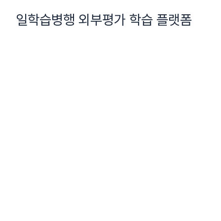
콘
일학습병행 외부평가 학습 플랫폼
텐
츠
로
건
너
뛰
기