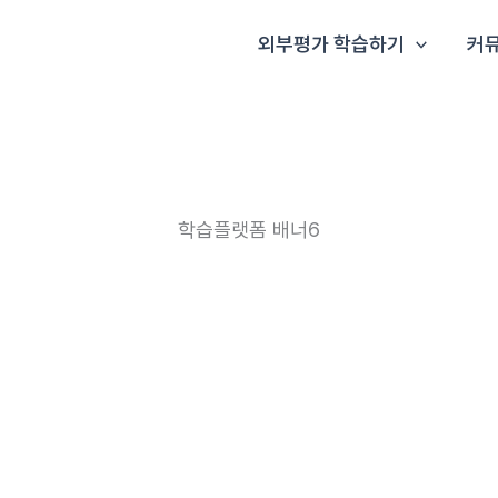
외부평가 학습하기
커
학습플랫폼 배너6