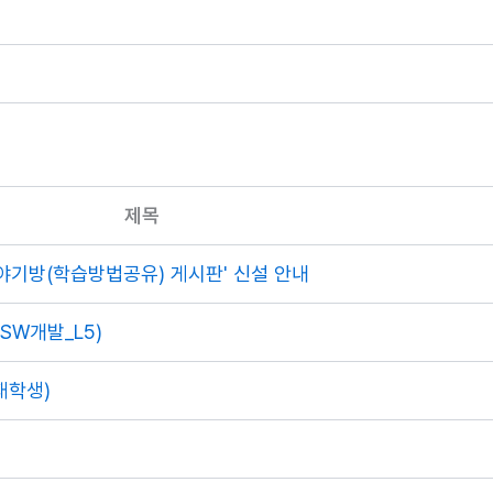
제목
이야기방(학습방법공유) 게시판' 신설 안내
SW개발_L5)
재학생)